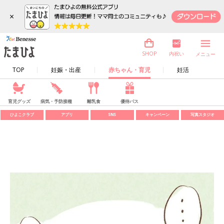
×
内祝い
SHOP
メニュー
TOP
妊娠・出産
赤ちゃん・育児
妊活
育児グッズ
病気・予防接種
離乳食
優待パス
ひよこクラブ
アプリ
SNS
キャンペーン
写真スタジオ