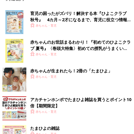
育児の困ったがズバリ！解決する本『ひよこクラブ
秋号』 4カ月～2才になるまで、育児に役立つ情報が
いっぱい！
赤ちゃん・育児
赤ちゃんのお世話まるわかり！『初めてのひよこクラ
ブ 夏号』〈巻頭大特集〉初めての授乳がうまくい
く！ おっぱい・ミルクの基本と夏のトラブル 解決テ
赤ちゃん・育児
ク
赤ちゃんが生まれたら！2冊の「たまひよ」
赤ちゃん・育児
アカチャンホンポでたまひよ雑誌を買うとポイント10
倍【期間限定】
赤ちゃん・育児
たまひよの雑誌