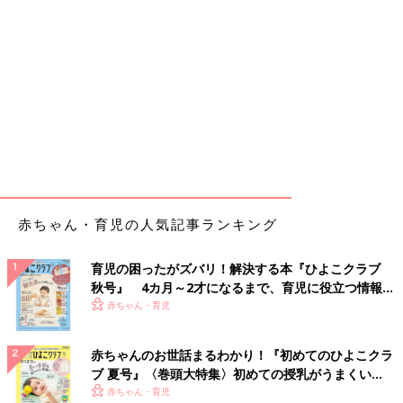
赤ちゃん・育児の人気記事ランキング
育児の困ったがズバリ！解決する本『ひよこクラブ
秋号』 4カ月～2才になるまで、育児に役立つ情報が
いっぱい！
赤ちゃん・育児
赤ちゃんのお世話まるわかり！『初めてのひよこクラ
ブ 夏号』〈巻頭大特集〉初めての授乳がうまくい
く！ おっぱい・ミルクの基本と夏のトラブル 解決テ
赤ちゃん・育児