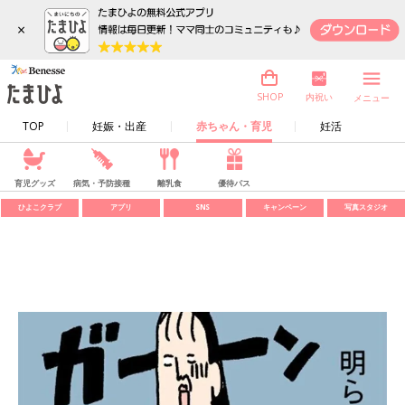
×
内祝い
SHOP
メニュー
TOP
妊娠・出産
赤ちゃん・育児
妊活
育児グッズ
病気・予防接種
離乳食
優待パス
ひよこクラブ
アプリ
SNS
キャンペーン
写真スタジオ