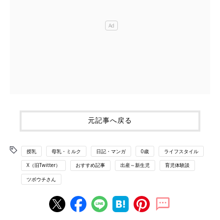
元記事へ戻る
授乳
母乳・ミルク
日記・マンガ
0歳
ライフスタイル
X（旧Twitter）
おすすめ記事
出産～新生児
育児体験談
ツボウチさん