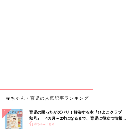
赤ちゃん・育児の人気記事ランキング
育児の困ったがズバリ！解決する本『ひよこクラブ
秋号』 4カ月～2才になるまで、育児に役立つ情報が
いっぱい！
赤ちゃん・育児