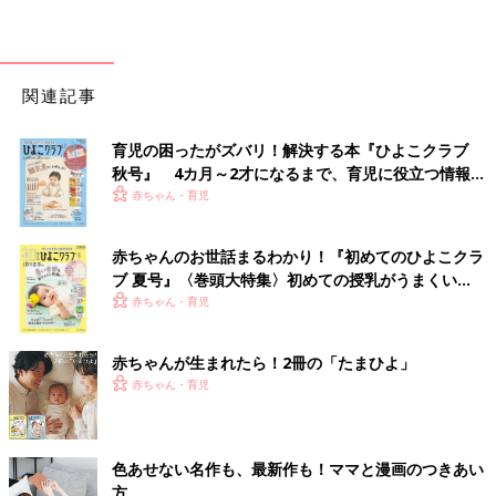
関連記事
育児の困ったがズバリ！解決する本『ひよこクラブ
秋号』 4カ月～2才になるまで、育児に役立つ情報が
いっぱい！
赤ちゃん・育児
赤ちゃんのお世話まるわかり！『初めてのひよこクラ
ブ 夏号』〈巻頭大特集〉初めての授乳がうまくい
く！ おっぱい・ミルクの基本と夏のトラブル 解決テ
赤ちゃん・育児
ク
赤ちゃんが生まれたら！2冊の「たまひよ」
赤ちゃん・育児
色あせない名作も、最新作も！ママと漫画のつきあい
方