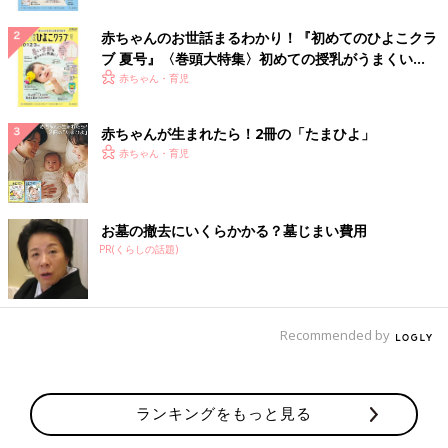
赤ちゃんのお世話まるわかり！『初めてのひよこクラ
ブ 夏号』〈巻頭大特集〉初めての授乳がうまくい
く！ おっぱい・ミルクの基本と夏のトラブル 解決テ
赤ちゃん・育児
ク
赤ちゃんが生まれたら！2冊の「たまひよ」
赤ちゃん・育児
お墓の撤去にいくらかかる？墓じまい費用
PR(くらしの話題)
Recommended by
ランキングをもっと見る