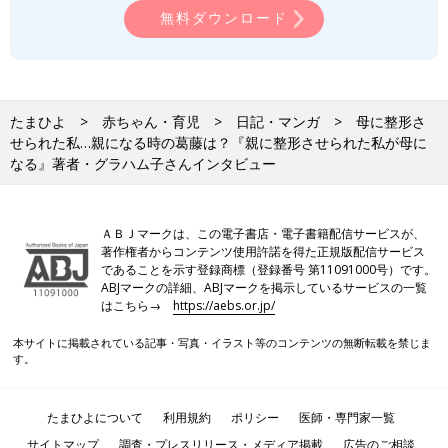
無料ダウンロード
たまひよ
赤ちゃん・育児
日記・マンガ
母に整形さ
せられた私…親になる時の葛藤は？『親に整形させられた私が母に
なる』著者・グラハム子さんインタビュー
ＡＢＪマークは、この電子書店・電子書籍配信サービスが、
著作権者からコンテンツ使用許諾を得た正規版配信サービス
であることを示す登録商標（登録番号 第11091000号）です。
ABJマークの詳細、ABJマークを掲示しているサービスの一覧
はこちら→
https://aebs.or.jp/
本サイトに掲載されている記事・写真・イラスト等のコンテンツの無断転載を禁じま
す。
たまひよについて
利用規約
ポリシー
医師・専門家一覧
サイトマップ
調査・プレスリリース・メディア掲載
広告のご相談