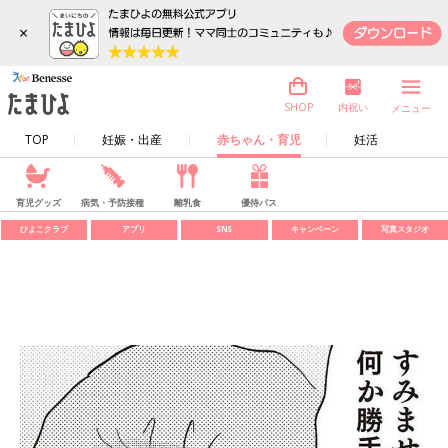
×
内祝い
SHOP
メニュー
TOP
妊娠・出産
赤ちゃん・育児
妊活
育児グッズ
病気・予防接種
離乳食
優待パス
ひよこクラブ
アプリ
SNS
キャンペーン
写真スタジオ