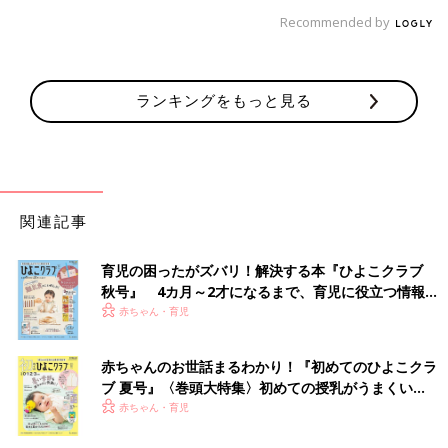
Recommended by
ランキングをもっと見る
関連記事
育児の困ったがズバリ！解決する本『ひよこクラブ
秋号』 4カ月～2才になるまで、育児に役立つ情報が
いっぱい！
赤ちゃん・育児
赤ちゃんのお世話まるわかり！『初めてのひよこクラ
ブ 夏号』〈巻頭大特集〉初めての授乳がうまくい
く！ おっぱい・ミルクの基本と夏のトラブル 解決テ
赤ちゃん・育児
ク