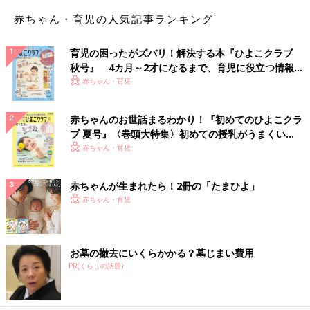
赤ちゃん・育児の人気記事ランキング
育児の困ったがズバリ！解決する本『ひよこクラブ
秋号』 4カ月～2才になるまで、育児に役立つ情報が
いっぱい！
赤ちゃん・育児
赤ちゃんのお世話まるわかり！『初めてのひよこクラ
ブ 夏号』〈巻頭大特集〉初めての授乳がうまくい
く！ おっぱい・ミルクの基本と夏のトラブル 解決テ
赤ちゃん・育児
ク
赤ちゃんが生まれたら！2冊の「たまひよ」
赤ちゃん・育児
お墓の撤去にいくらかかる？墓じまい費用
PR(くらしの話題)