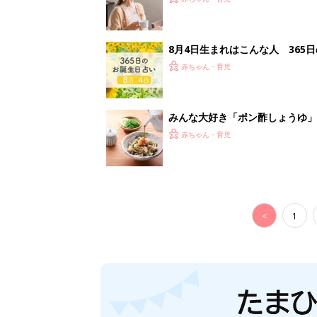
妊娠日数や
妊娠中か