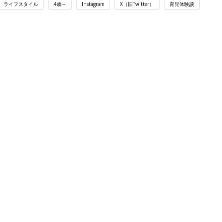
ライフスタイル
4歳～
Instagram
X（旧Twitter）
育児体験談
ング
関連記事
本
赤ちゃんのお世話まるわかり！『初め
2才
てのひよこクラブ 夏号』〈巻頭大特
赤ちゃん・育児
いっ
集〉初めての授乳がうまくいく！ お
っぱい・ミルクの基本と夏のトラブル
解決テク
初め
赤ちゃんが生まれたら！2冊の「たま
大特
ひよ」
赤ちゃん・育児
 お
ブル
たま
育児の困ったがズバリ！解決する本
『ひよこクラブ 夏号』 4カ月～2才
赤ちゃん・育児