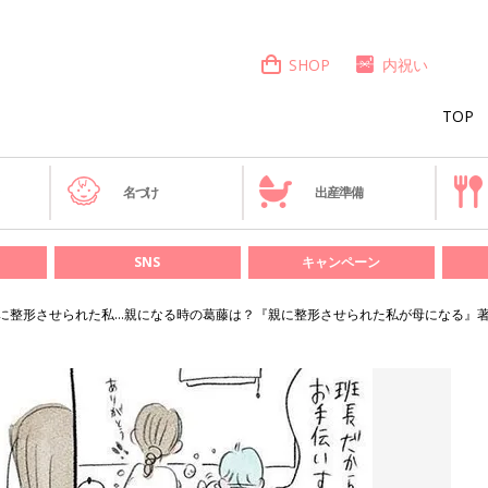
SHOP
内祝い
TOP
き
名づけ
出産準備
SNS
キャンペーン
に整形させられた私…親になる時の葛藤は？『親に整形させられた私が母になる』