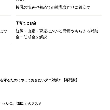
マ・パパに「朝活」のススメ
日のお誕生日占い【鏡リュウジ監修】
」ずぼらレシピを大特集！バターとマヨネーズとの組み合わせは栄
2
3
4
5
>