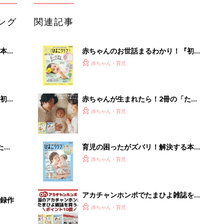
になるまで、育児に役立つ情報がいっ
ぱい！
アカチャンホンポでたまひよ雑誌を買
事録作
うとポイント10倍【期間限定】
赤ちゃん・育児
まるごと1冊“出産準備”の本『たまご
クラブ 夏号』〈スペシャル大特集〉
赤ちゃん・育児
夫婦で予習する 出産の教科書
【毎日変わる】Amazonタイムセール
が見逃せない！
PR（Amazon）
Recommended by