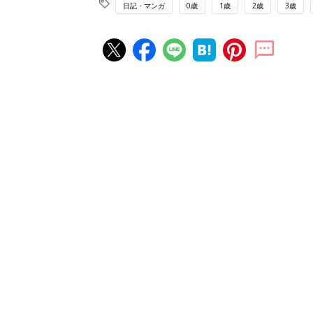
日記・マンガ
0歳
1歳
2歳
3歳
赤ちゃん・育児の人気記事ランキ
育児の困ったがズバリ！解決する
『ひよこクラブ 夏号』 4カ月～
赤ちゃん・育児
になるまで、育児に役立つ情報が
ぱい！
赤ちゃんのお世話まるわかり！『
てのひよこクラブ 夏号』〈巻頭
赤ちゃん・育児
集〉初めての授乳がうまくいく！
っぱい・ミルクの基本と夏のトラ
解決テク
赤ちゃんが生まれたら！2冊の「
ひよ」
赤ちゃん・育児