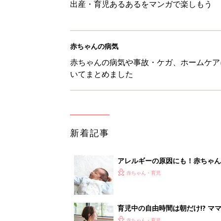
赤ちゃん・育児
育児中の自由時間は朝だけ!? マ
赤ちゃん・育児
8月4日生まれはこんな人 365
赤ちゃん・育児
みんな大好き「ポン酢しょうゆ
養学的にも最高⁉
赤ちゃん・育児
<
1