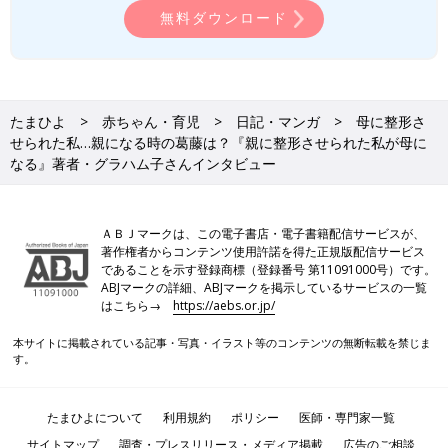
無料ダウンロード
たまひよ
赤ちゃん・育児
日記・マンガ
母に整形さ
せられた私…親になる時の葛藤は？『親に整形させられた私が母に
なる』著者・グラハム子さんインタビュー
ＡＢＪマークは、この電子書店・電子書籍配信サービスが、
著作権者からコンテンツ使用許諾を得た正規版配信サービス
であることを示す登録商標（登録番号 第11091000号）です。
ABJマークの詳細、ABJマークを掲示しているサービスの一覧
はこちら→
https://aebs.or.jp/
本サイトに掲載されている記事・写真・イラスト等のコンテンツの無断転載を禁じま
す。
たまひよについて
利用規約
ポリシー
医師・専門家一覧
サイトマップ
調査・プレスリリース・メディア掲載
広告のご相談