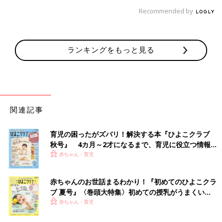
Recommended by
ランキングをもっと見る
関連記事
育児の困ったがズバリ！解決する本『ひよこクラブ
秋号』 4カ月～2才になるまで、育児に役立つ情報が
いっぱい！
赤ちゃん・育児
赤ちゃんのお世話まるわかり！『初めてのひよこクラ
ブ 夏号』〈巻頭大特集〉初めての授乳がうまくい
く！ おっぱい・ミルクの基本と夏のトラブル 解決テ
赤ちゃん・育児
ク