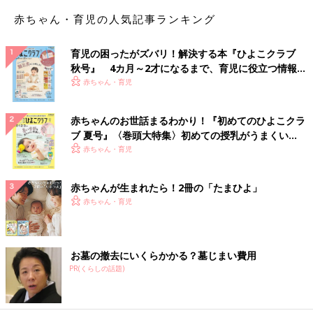
赤ちゃん・育児の人気記事ランキング
育児の困ったがズバリ！解決する本『ひよこクラブ
秋号』 4カ月～2才になるまで、育児に役立つ情報が
いっぱい！
赤ちゃん・育児
赤ちゃんのお世話まるわかり！『初めてのひよこクラ
ブ 夏号』〈巻頭大特集〉初めての授乳がうまくい
く！ おっぱい・ミルクの基本と夏のトラブル 解決テ
赤ちゃん・育児
ク
赤ちゃんが生まれたら！2冊の「たまひよ」
赤ちゃん・育児
お墓の撤去にいくらかかる？墓じまい費用
PR(くらしの話題)