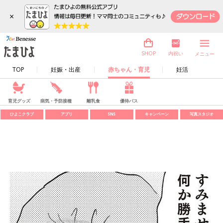
×
内祝い
SHOP
メニュー
TOP
妊娠・出産
赤ちゃん・育児
妊活
育児グッズ
病気・予防接種
離乳食
優待パス
ひよこクラブ
アプリ
SNS
キャンペーン
写真スタジオ