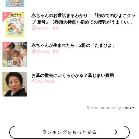
赤ちゃんのお世話まるわかり！『初めてのひよこクラ
ブ 夏号』〈巻頭大特集〉初めての授乳がうまくい
く！ おっぱい・ミルクの基本と夏のトラブル 解決テ
赤ちゃん・育児
ク
赤ちゃんが生まれたら！2冊の「たまひよ」
赤ちゃん・育児
お墓の撤去にいくらかかる？墓じまい費用
PR(くらしの話題)
Recommended by
ランキングをもっと見る