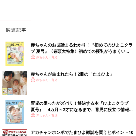
関連記事
赤ちゃんのお世話まるわかり！『初めてのひよこクラ
ブ 夏号』〈巻頭大特集〉初めての授乳がうまくい
く！ おっぱい・ミルクの基本と夏のトラブル 解決テ
赤ちゃん・育児
ク
赤ちゃんが生まれたら！2冊の「たまひよ」
赤ちゃん・育児
育児の困ったがズバリ！解決する本『ひよこクラブ
夏号』 4カ月～2才になるまで、育児に役立つ情報が
いっぱい！
赤ちゃん・育児
アカチャンホンポでたまひよ雑誌を買うとポイント10