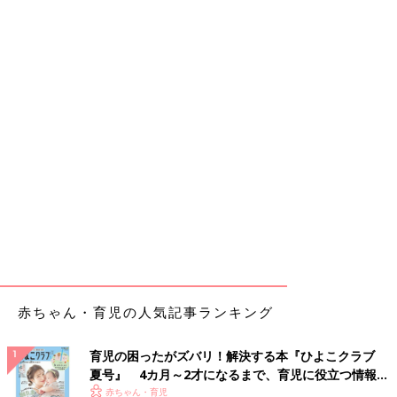
赤ちゃん・育児の人気記事ランキング
育児の困ったがズバリ！解決する本『ひよこクラブ
夏号』 4カ月～2才になるまで、育児に役立つ情報が
いっぱい！
赤ちゃん・育児