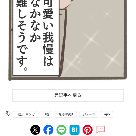
元記事へ戻る
日記・マンガ
3歳
育児体験談
ジェーコ
app