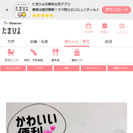
×
内祝い
SHOP
メニュー
TOP
妊娠・出産
赤ちゃん・育児
妊活
育児グッズ
病気・予防接種
離乳食
優待パス
ひよこクラブ
アプリ
SNS
キャンペーン
写真スタジオ