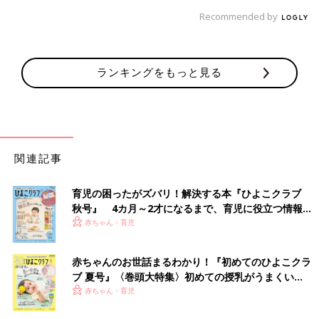
Recommended by
ランキングをもっと見る
関連記事
育児の困ったがズバリ！解決する本『ひよこクラブ
秋号』 4カ月～2才になるまで、育児に役立つ情報が
いっぱい！
赤ちゃん・育児
赤ちゃんのお世話まるわかり！『初めてのひよこクラ
ブ 夏号』〈巻頭大特集〉初めての授乳がうまくい
く！ おっぱい・ミルクの基本と夏のトラブル 解決テ
赤ちゃん・育児
ク