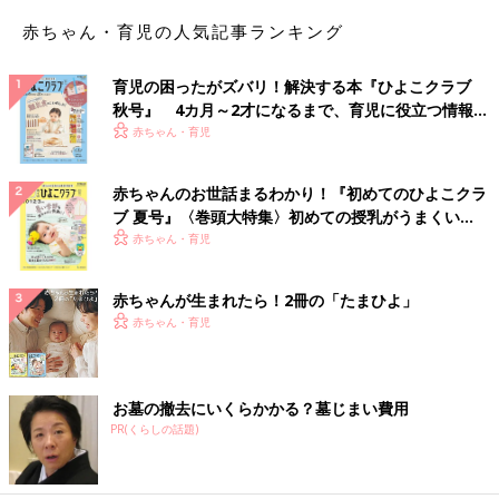
赤ちゃん・育児の人気記事ランキング
育児の困ったがズバリ！解決する本『ひよこクラブ
秋号』 4カ月～2才になるまで、育児に役立つ情報が
いっぱい！
赤ちゃん・育児
赤ちゃんのお世話まるわかり！『初めてのひよこクラ
ブ 夏号』〈巻頭大特集〉初めての授乳がうまくい
く！ おっぱい・ミルクの基本と夏のトラブル 解決テ
赤ちゃん・育児
ク
赤ちゃんが生まれたら！2冊の「たまひよ」
赤ちゃん・育児
お墓の撤去にいくらかかる？墓じまい費用
PR(くらしの話題)