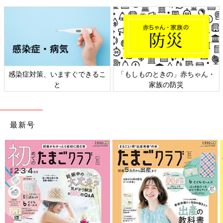
・
日本外来小児科学会リーフレッ
六星占術 細木かおりさんの人
ト検討会
相談
最新号