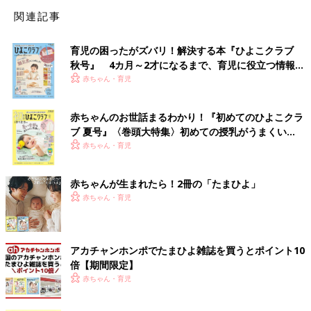
関連記事
育児の困ったがズバリ！解決する本『ひよこクラブ
秋号』 4カ月～2才になるまで、育児に役立つ情報が
いっぱい！
赤ちゃん・育児
赤ちゃんのお世話まるわかり！『初めてのひよこクラ
ブ 夏号』〈巻頭大特集〉初めての授乳がうまくい
く！ おっぱい・ミルクの基本と夏のトラブル 解決テ
赤ちゃん・育児
ク
赤ちゃんが生まれたら！2冊の「たまひよ」
赤ちゃん・育児
アカチャンホンポでたまひよ雑誌を買うとポイント10
倍【期間限定】
赤ちゃん・育児