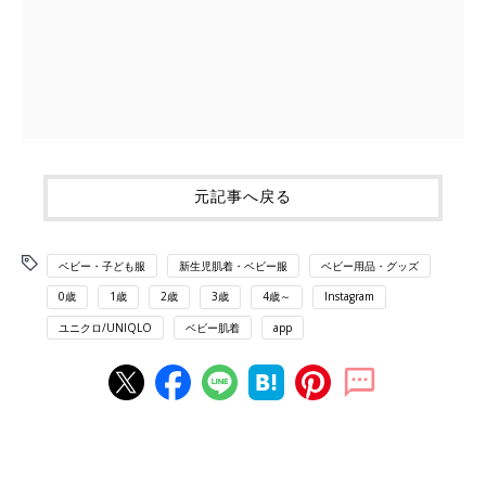
元記事へ戻る
ベビー・子ども服
新生児肌着・ベビー服
ベビー用品・グッズ
0歳
1歳
2歳
3歳
4歳～
Instagram
ユニクロ/UNIQLO
ベビー肌着
app