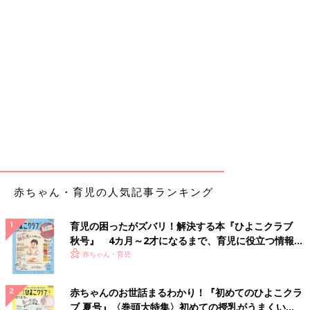
赤ちゃん・育児の人気記事ランキング
育児の困ったがズバリ！解決する本『ひよこクラブ
秋号』 4カ月～2才になるまで、育児に役立つ情報が
いっぱい！
赤ちゃん・育児
赤ちゃんのお世話まるわかり！『初めてのひよこクラ
ブ 夏号』〈巻頭大特集〉初めての授乳がうまくい