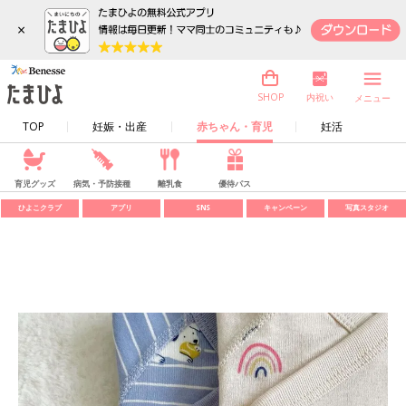
×
内祝い
SHOP
メニュー
TOP
妊娠・出産
赤ちゃん・育児
妊活
育児グッズ
病気・予防接種
離乳食
優待パス
ひよこクラブ
アプリ
SNS
キャンペーン
写真スタジオ