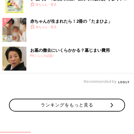
く！ おっぱい・ミルクの基本と夏のトラブル 解決テ
赤ちゃん・育児
ク
赤ちゃんが生まれたら！2冊の「たまひよ」
赤ちゃん・育児
お墓の撤去にいくらかかる？墓じまい費用
PR(くらしの話題)
Recommended by
ランキングをもっと見る