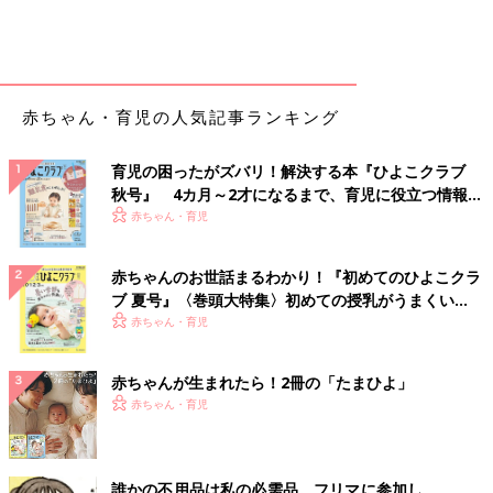
赤ちゃん・育児の人気記事ランキング
育児の困ったがズバリ！解決する本『ひよこクラブ
秋号』 4カ月～2才になるまで、育児に役立つ情報が
いっぱい！
赤ちゃん・育児
赤ちゃんのお世話まるわかり！『初めてのひよこクラ
ブ 夏号』〈巻頭大特集〉初めての授乳がうまくい
く！ おっぱい・ミルクの基本と夏のトラブル 解決テ
赤ちゃん・育児
ク
赤ちゃんが生まれたら！2冊の「たまひよ」
赤ちゃん・育児
誰かの不用品は私の必需品。フリマに参加し