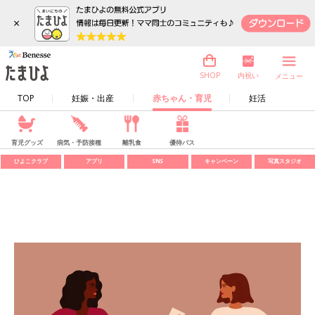
×
内祝い
SHOP
メニュー
TOP
妊娠・出産
赤ちゃん・育児
妊活
育児グッズ
病気・予防接種
離乳食
優待パス
ひよこクラブ
アプリ
SNS
キャンペーン
写真スタジオ