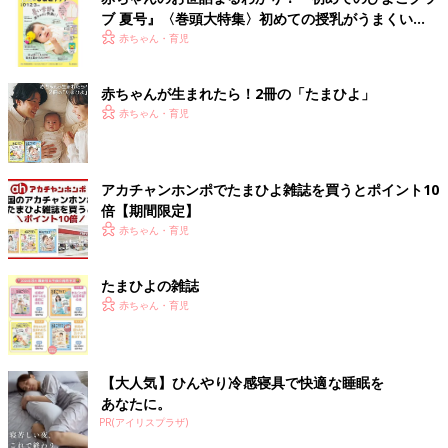
ブ 夏号』〈巻頭大特集〉初めての授乳がうまくい
く！ おっぱい・ミルクの基本と夏のトラブル 解決テ
赤ちゃん・育児
ク
赤ちゃんが生まれたら！2冊の「たまひよ」
赤ちゃん・育児
アカチャンホンポでたまひよ雑誌を買うとポイント10
倍【期間限定】
赤ちゃん・育児
たまひよの雑誌
赤ちゃん・育児
【大人気】ひんやり冷感寝具で快適な睡眠を
あなたに。
PR(アイリスプラザ)