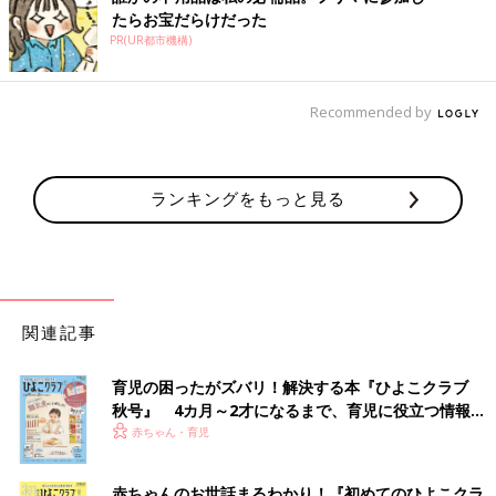
たらお宝だらけだった
PR(UR都市機構)
Recommended by
ランキングをもっと見る
関連記事
育児の困ったがズバリ！解決する本『ひよこクラブ
秋号』 4カ月～2才になるまで、育児に役立つ情報が
いっぱい！
赤ちゃん・育児
赤ちゃんのお世話まるわかり！『初めてのひよこクラ