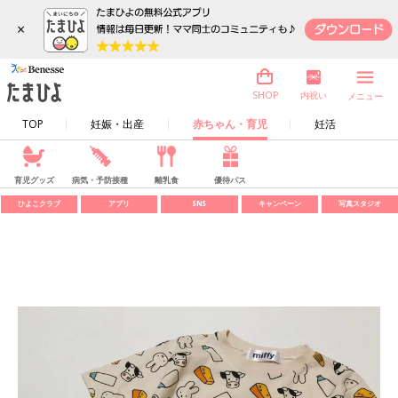
×
内祝い
SHOP
メニュー
TOP
妊娠・出産
赤ちゃん・育児
妊活
育児グッズ
病気・予防接種
離乳食
優待パス
ひよこクラブ
アプリ
SNS
キャンペーン
写真スタジオ