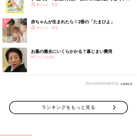
く！ おっぱい・ミルクの基本と夏のトラブル 解決テ
赤ちゃん・育児
ク
赤ちゃんが生まれたら！2冊の「たまひよ」
赤ちゃん・育児
お墓の撤去にいくらかかる？墓じまい費用
PR(くらしの話題)
Recommended by
ランキングをもっと見る