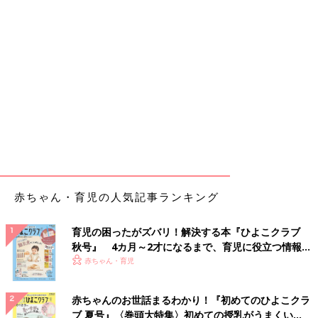
赤ちゃん・育児の人気記事ランキング
育児の困ったがズバリ！解決する本『ひよこクラブ
秋号』 4カ月～2才になるまで、育児に役立つ情報が
いっぱい！
赤ちゃん・育児
赤ちゃんのお世話まるわかり！『初めてのひよこクラ
ブ 夏号』〈巻頭大特集〉初めての授乳がうまくい