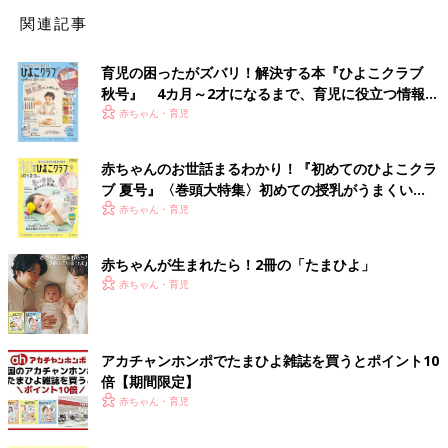
関連記事
育児の困ったがズバリ！解決する本『ひよこクラブ
秋号』 4カ月～2才になるまで、育児に役立つ情報が
いっぱい！
赤ちゃん・育児
赤ちゃんのお世話まるわかり！『初めてのひよこクラ
ブ 夏号』〈巻頭大特集〉初めての授乳がうまくい
く！ おっぱい・ミルクの基本と夏のトラブル 解決テ
赤ちゃん・育児
ク
赤ちゃんが生まれたら！2冊の「たまひよ」
赤ちゃん・育児
アカチャンホンポでたまひよ雑誌を買うとポイント10
倍【期間限定】
赤ちゃん・育児