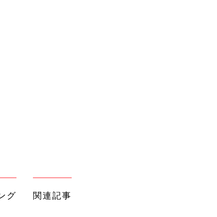
ング
関連記事
本
育児の困ったがズバリ！解決する本
2才
『ひよこクラブ 秋号』 4カ月～2才
赤ちゃん・育児
いっ
になるまで、育児に役立つ情報がいっ
ぱい！
初め
赤ちゃんのお世話まるわかり！『初め
大特
てのひよこクラブ 夏号』〈巻頭大特
赤ちゃん・育児
 お
集〉初めての授乳がうまくいく！ お
ブル
っぱい・ミルクの基本と夏のトラブル
解決テク
たま
赤ちゃんが生まれたら！2冊の「たま
ひよ」
赤ちゃん・育児
アカチャンホンポでたまひよ雑誌を買
うとポイント10倍【期間限定】
赤ちゃん・育児