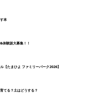
を育てる？土はどうする？
2
3
4
5
>
生後日数に合った情報を毎日お届け
ら産後まで長く使える無料アプリ
ダウンロード