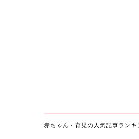
赤ちゃん・育児の人気記事ランキ
育児の困ったがズバリ！解決する
『ひよこクラブ 夏号』 4カ月～
赤ちゃん・育児
になるまで、育児に役立つ情報が
ぱい！
赤ちゃんのお世話まるわかり！『
てのひよこクラブ 夏号』〈巻頭
赤ちゃん・育児
集〉初めての授乳がうまくいく！
っぱい・ミルクの基本と夏のトラ
解決テク
赤ちゃんが生まれたら！2冊の「
ひよ」
赤ちゃん・育児