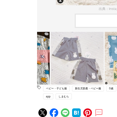
出典：Insta
ベビー・子ども服
新生児肌着・ベビー服
0歳
app
しまむら