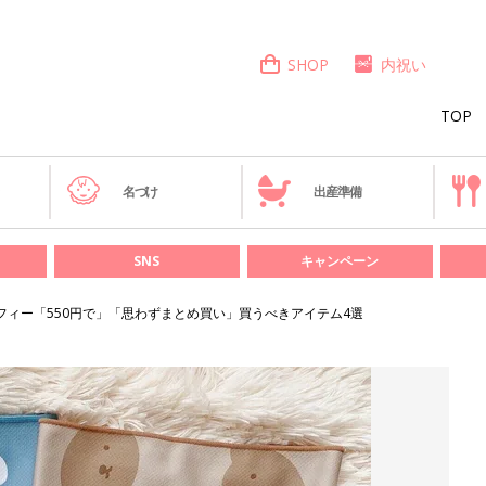
SHOP
内祝い
TOP
き
名づけ
出産準備
SNS
キャンペーン
フィー「550円で」「思わずまとめ買い」買うべきアイテム4選