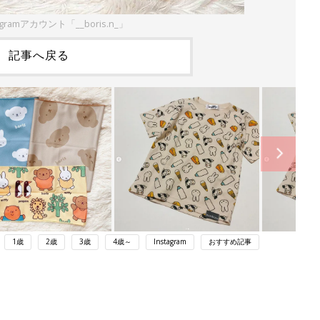
gramアカウント「__boris.n_」
記事へ戻る
1歳
2歳
3歳
4歳～
Instagram
おすすめ記事