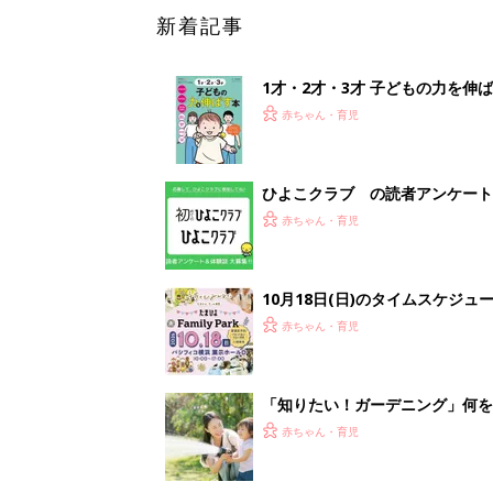
「知りたい！ガーデニング」何
赤ちゃん・育児
<
1
妊娠日数や
妊娠中か