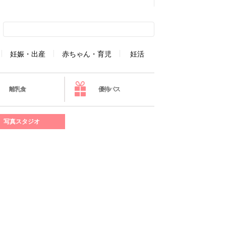
妊娠・出産
赤ちゃん・育児
妊活
離乳食
優待パス
写真スタジオ