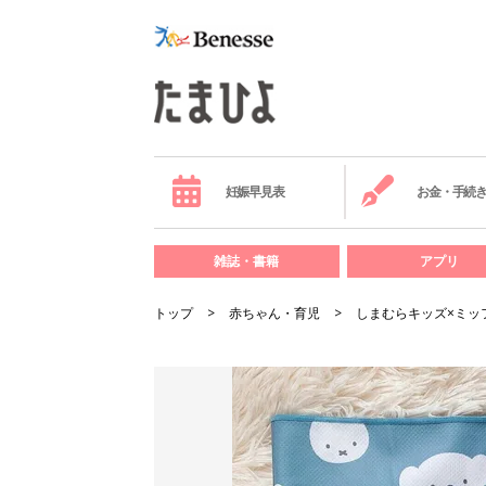
妊娠早見表
お金・手続
雑誌・書籍
アプリ
トップ
赤ちゃん・育児
しまむらキッズ×ミッ