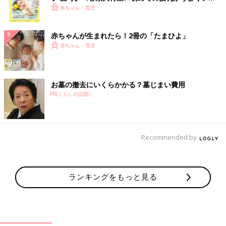
く！ おっぱい・ミルクの基本と夏のトラブル 解決テ
赤ちゃん・育児
ク
赤ちゃんが生まれたら！2冊の「たまひよ」
赤ちゃん・育児
お墓の撤去にいくらかかる？墓じまい費用
PR(くらしの話題)
Recommended by
ランキングをもっと見る