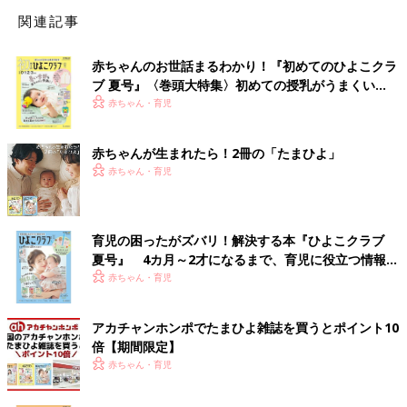
関連記事
赤ちゃんのお世話まるわかり！『初めてのひよこクラ
ブ 夏号』〈巻頭大特集〉初めての授乳がうまくい
く！ おっぱい・ミルクの基本と夏のトラブル 解決テ
赤ちゃん・育児
ク
赤ちゃんが生まれたら！2冊の「たまひよ」
赤ちゃん・育児
育児の困ったがズバリ！解決する本『ひよこクラブ
夏号』 4カ月～2才になるまで、育児に役立つ情報が
いっぱい！
赤ちゃん・育児
アカチャンホンポでたまひよ雑誌を買うとポイント10
倍【期間限定】
赤ちゃん・育児