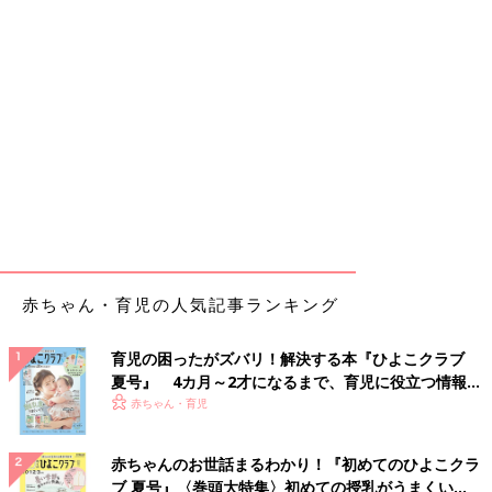
赤ちゃん・育児の人気記事ランキング
育児の困ったがズバリ！解決する本『ひよこクラブ
夏号』 4カ月～2才になるまで、育児に役立つ情報が
いっぱい！
赤ちゃん・育児
赤ちゃんのお世話まるわかり！『初めてのひよこクラ
ブ 夏号』〈巻頭大特集〉初めての授乳がうまくい