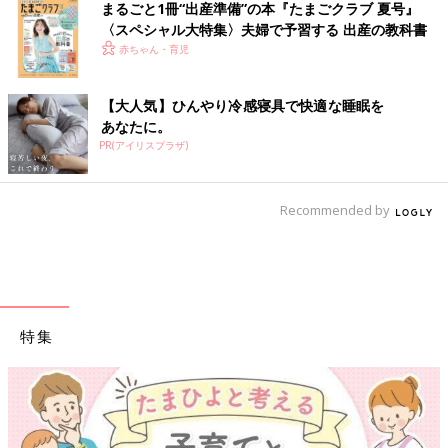
まるごと1冊“出産準備”の本『たまごクラブ 夏号』
〈スペシャル大特集〉夫婦で予習する 出産の教科書
赤ちゃん・育児
【大人気】ひんやり冷感寝具で快適な睡眠を
あなたに。
PR(アイリスプラザ)
Recommended by
特集