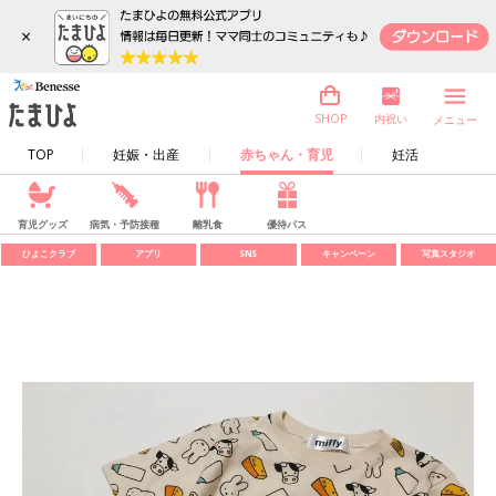
×
内祝い
SHOP
メニュー
TOP
妊娠・出産
赤ちゃん・育児
妊活
育児グッズ
病気・予防接種
離乳食
優待パス
ひよこクラブ
アプリ
SNS
キャンペーン
写真スタジオ