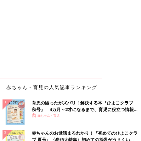
赤ちゃん・育児の人気記事ランキング
育児の困ったがズバリ！解決する本『ひよこクラブ
秋号』 4カ月～2才になるまで、育児に役立つ情報が
いっぱい！
赤ちゃん・育児
赤ちゃんのお世話まるわかり！『初めてのひよこクラ
ブ 夏号』〈巻頭大特集〉初めての授乳がうまくい