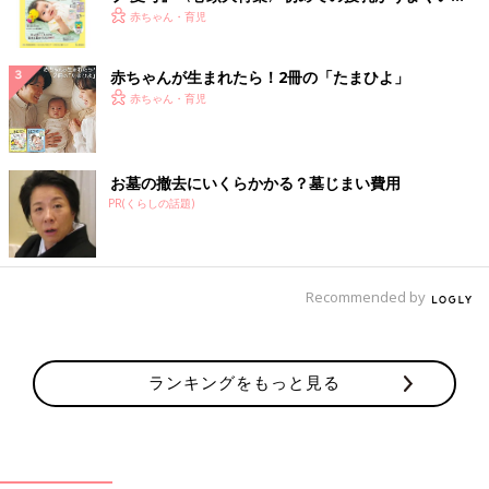
く！ おっぱい・ミルクの基本と夏のトラブル 解決テ
赤ちゃん・育児
ク
赤ちゃんが生まれたら！2冊の「たまひよ」
赤ちゃん・育児
お墓の撤去にいくらかかる？墓じまい費用
PR(くらしの話題)
Recommended by
ランキングをもっと見る