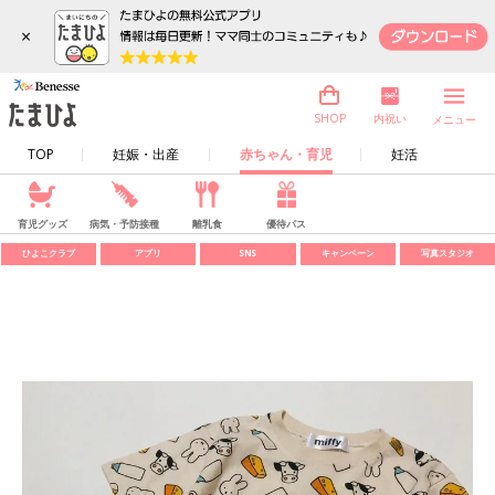
×
内祝い
SHOP
メニュー
TOP
妊娠・出産
赤ちゃん・育児
妊活
育児グッズ
病気・予防接種
離乳食
優待パス
ひよこクラブ
アプリ
SNS
キャンペーン
写真スタジオ