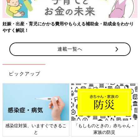
・育児にかかる費用やもらえる補助金・助成金をわかり
【ワクチン
！
連載一覧へ
ピックアップ
対策、いますぐできるこ
「もしものときの」赤ちゃん・
日本外
と
家族の防災