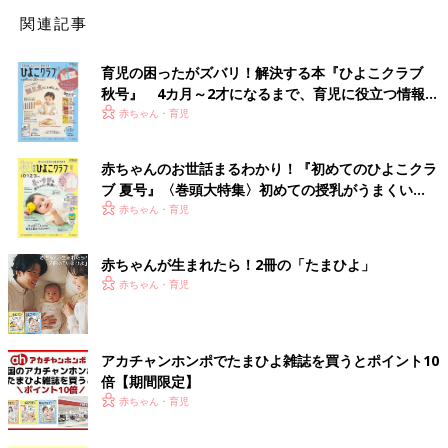
関連記事
育児の困ったがズバリ！解決する本『ひよこクラブ
秋号』 4カ月～2才になるまで、育児に役立つ情報が
いっぱい！
赤ちゃん・育児
赤ちゃんのお世話まるわかり！『初めてのひよこクラ
ブ 夏号』〈巻頭大特集〉初めての授乳がうまくい
く！ おっぱい・ミルクの基本と夏のトラブル 解決テ
赤ちゃん・育児
ク
赤ちゃんが生まれたら！2冊の「たまひよ」
赤ちゃん・育児
アカチャンホンポでたまひよ雑誌を買うとポイント10
倍【期間限定】
赤ちゃん・育児