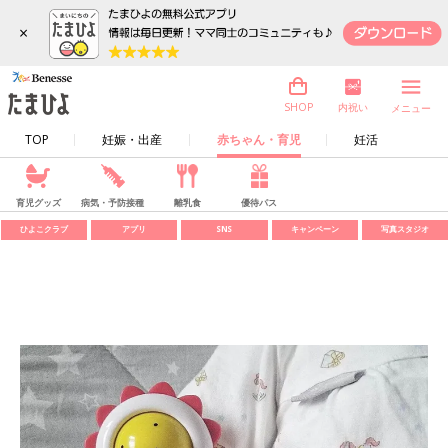
×
内祝い
SHOP
メニュー
TOP
妊娠・出産
赤ちゃん・育児
妊活
育児グッズ
病気・予防接種
離乳食
優待パス
ひよこクラブ
アプリ
SNS
キャンペーン
写真スタジオ