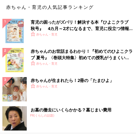
赤ちゃん・育児の人気記事ランキング
育児の困ったがズバリ！解決する本『ひよこクラブ
秋号』 4カ月～2才になるまで、育児に役立つ情報が
いっぱい！
赤ちゃん・育児
赤ちゃんのお世話まるわかり！『初めてのひよこクラ
ブ 夏号』〈巻頭大特集〉初めての授乳がうまくい
く！ おっぱい・ミルクの基本と夏のトラブル 解決テ
赤ちゃん・育児
ク
赤ちゃんが生まれたら！2冊の「たまひよ」
赤ちゃん・育児
お墓の撤去にいくらかかる？墓じまい費用
PR(くらしの話題)