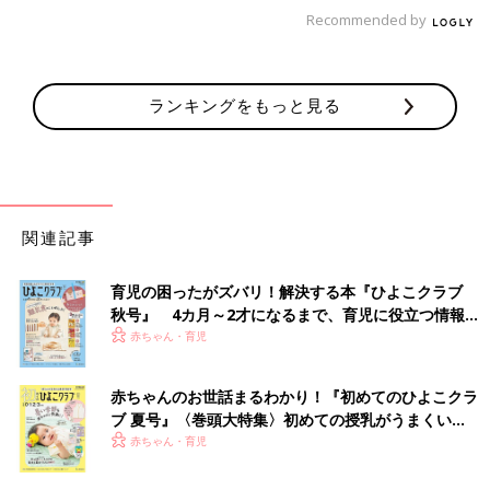
Recommended by
ランキングをもっと見る
関連記事
育児の困ったがズバリ！解決する本『ひよこクラブ
秋号』 4カ月～2才になるまで、育児に役立つ情報が
いっぱい！
赤ちゃん・育児
赤ちゃんのお世話まるわかり！『初めてのひよこクラ
ブ 夏号』〈巻頭大特集〉初めての授乳がうまくい
く！ おっぱい・ミルクの基本と夏のトラブル 解決テ
赤ちゃん・育児
ク