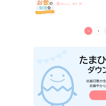
赤ちゃん・育児
<
1
妊娠日数や
妊娠中か