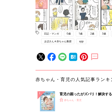
日記・マンガ
0歳
1歳
2歳
3歳
まぼさん＃赤ちゃん教授
app
赤ちゃん・育児の人気記事ランキ
育児の困ったがズバリ！解決する
『ひよこクラブ 夏号』 4カ月～
赤ちゃん・育児
になるまで、育児に役立つ情報が
ぱい！