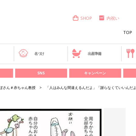
SHOP
内祝い
TOP
き
名づけ
出産準備
SNS
キャンペーン
ぼさん＃赤ちゃん教授
「人はみんな間違えるんだよ」「謝らなくていいんだよ