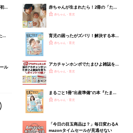
解決テク
初め
赤ちゃんが生まれたら！2冊の「たま
大特
ひよ」
赤ちゃん・育児
 お
ブル
たま
育児の困ったがズバリ！解決する本
『ひよこクラブ 夏号』 4カ月～2才
赤ちゃん・育児
になるまで、育児に役立つ情報がいっ
ぱい！
アカチャンホンポでたまひよ雑誌を買
セール
うとポイント10倍【期間限定】
赤ちゃん・育児
まるごと1冊“出産準備”の本『たまご
クラブ 夏号』〈スペシャル大特集〉
赤ちゃん・育児
夫婦で予習する 出産の教科書
「今日の目玉商品は？」毎日変わるA
mazonタイムセールが見逃せない