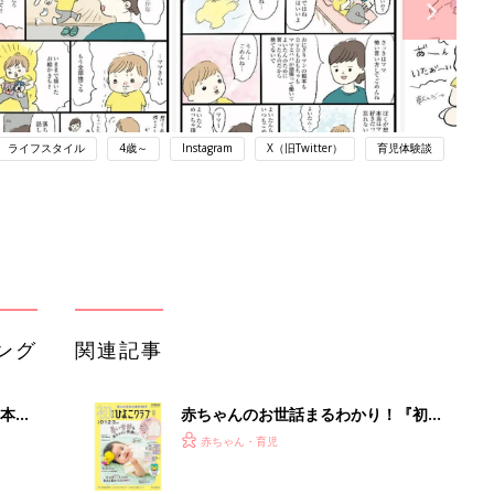
ライフスタイル
4歳～
Instagram
X（旧Twitter）
育児体験談
ング
関連記事
本
赤ちゃんのお世話まるわかり！『初め
2才
てのひよこクラブ 夏号』〈巻頭大特
赤ちゃん・育児
いっ
集〉初めての授乳がうまくいく！ お
っぱい・ミルクの基本と夏のトラブル