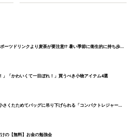
ポーツドリンクより麦茶が要注意!? 暑い季節に衛生的に持ち歩
】
！」「かわいくて一目ぼれ！」買うべき小物アイテム4選
に！小さくたためてバッグに吊り下げられる「コンパクトレジャーシ
だけの【無料】お金の勉強会