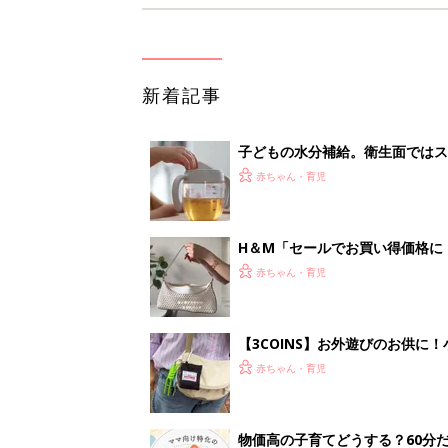
新着記事
子どもの水分補給。衛生面ではス
く3つのコツとは？【専門家監修
赤ちゃん・育児
H＆М「セールでお買い得価格に
赤ちゃん・育児
【3COINS】お外遊びのお供
ート」
赤ちゃん・育児
物価高の子育てどうする？60分