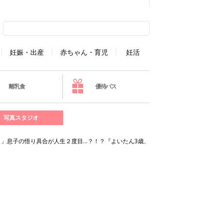
妊娠・出産
赤ちゃん・育児
妊活
離乳食
優待パス
写真スタジオ
」息子の悟り具合が人生２度目…？！？『よいたん3歳、