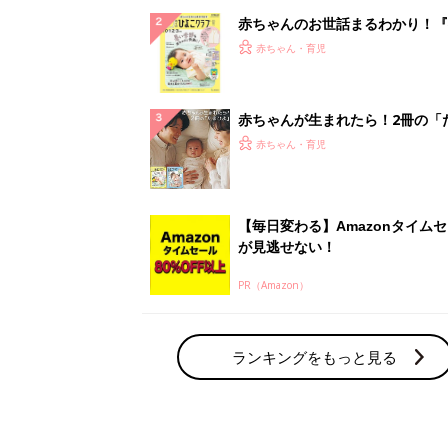
赤ちゃんのお世話まるわかり！『
てのひよこクラブ 夏号』〈巻頭
赤ちゃん・育児
集〉初めての授乳がうまくいく！
っぱい・ミルクの基本と夏のトラ
解決テク
赤ちゃんが生まれたら！2冊の「
ひよ」
赤ちゃん・育児
【毎日変わる】Amazonタイム
が見逃せない！
PR（Amazon）
ランキングをもっと見る