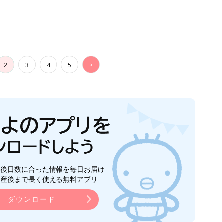
2
3
4
5
>
生後日数に合った情報を毎日お届け
ら産後まで長く使える無料アプリ
ダウンロード