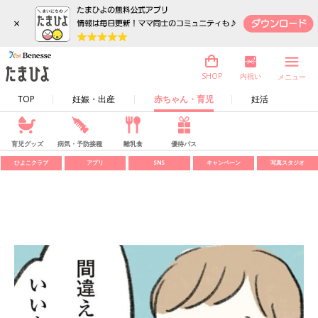
×
内祝い
SHOP
メニュー
TOP
妊娠・出産
赤ちゃん・育児
妊活
育児グッズ
病気・予防接種
離乳食
優待パス
ひよこクラブ
アプリ
SNS
キャンペーン
写真スタジオ