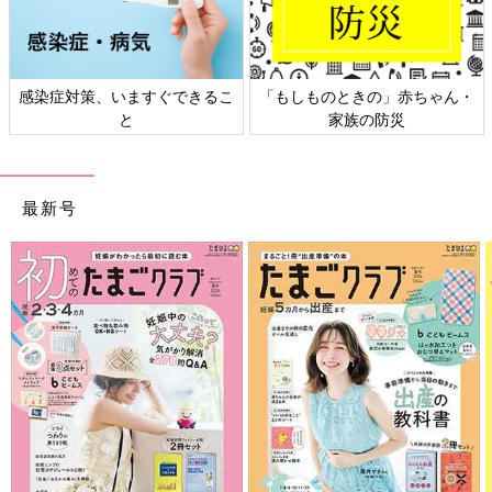
日本外来小児科学会リーフレッ
六星占術 細木かおりさんの人生
ト検討会
相談
最新号