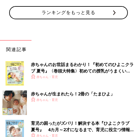
ランキングをもっと見る
関連記事
赤ちゃんのお世話まるわかり！『初めてのひよこクラ
ブ 夏号』〈巻頭大特集〉初めての授乳がうまくい
く！ おっぱい・ミルクの基本と夏のトラブル 解決テ
赤ちゃん・育児
ク
赤ちゃんが生まれたら！2冊の「たまひよ」
赤ちゃん・育児
育児の困ったがズバリ！解決する本『ひよこクラブ
夏号』 4カ月～2才になるまで、育児に役立つ情報が
いっぱい！
赤ちゃん・育児