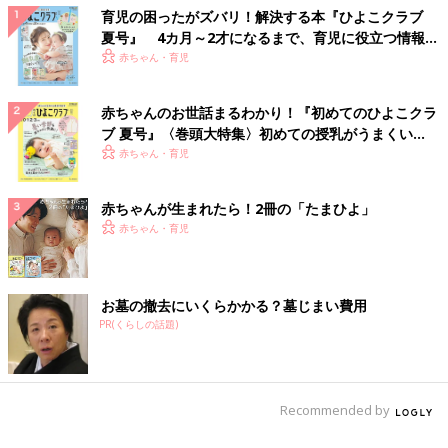
育児の困ったがズバリ！解決する本『ひよこクラブ
夏号』 4カ月～2才になるまで、育児に役立つ情報が
いっぱい！
赤ちゃん・育児
赤ちゃんのお世話まるわかり！『初めてのひよこクラ
ブ 夏号』〈巻頭大特集〉初めての授乳がうまくい
く！ おっぱい・ミルクの基本と夏のトラブル 解決テ
赤ちゃん・育児
ク
赤ちゃんが生まれたら！2冊の「たまひよ」
赤ちゃん・育児
お墓の撤去にいくらかかる？墓じまい費用
PR(くらしの話題)
Recommended by