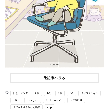
元記事へ戻る
日記・マンガ
0歳
1歳
2歳
3歳
ライフスタイル
4歳～
Instagram
X（旧Twitter）
育児体験談
まぼさん＃赤ちゃん教授
app