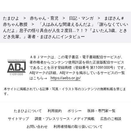
たまひよ
赤ちゃん・育児
日記・マンガ
まぼさん＃
赤ちゃん教授
「人はみんな間違えるんだよ」「謝らなくていい
んだよ」息子の悟り具合が人生２度目…？！？『よいたん3歳、とき
どき先輩。』著者・まぼさんにインタビュー
ＡＢＪマークは、この電子書店・電子書籍配信サービスが、
著作権者からコンテンツ使用許諾を得た正規版配信サービス
であることを示す登録商標（登録番号 第11091000号）です。
ABJマークの詳細、ABJマークを掲示しているサービスの一覧
はこちら→
https://aebs.or.jp/
本サイトに掲載されている記事・写真・イラスト等のコンテンツの無断転載を禁じま
す。
たまひよについて
利用規約
ポリシー
医師・専門家一覧
サイトマップ
調査・プレスリリース・メディア掲載
広告のご相談
お問い合わせ
利用者情報の取り扱いについて