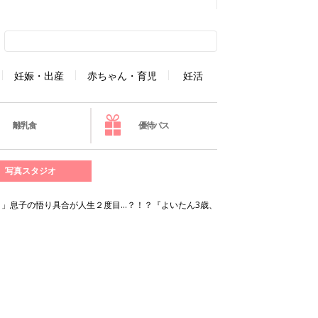
妊娠・出産
赤ちゃん・育児
妊活
離乳食
優待パス
写真スタジオ
」息子の悟り具合が人生２度目…？！？『よいたん3歳、