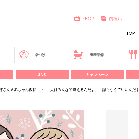
SHOP
内祝い
TOP
き
名づけ
出産準備
SNS
キャンペーン
ぼさん＃赤ちゃん教授
「人はみんな間違えるんだよ」「謝らなくていいんだよ