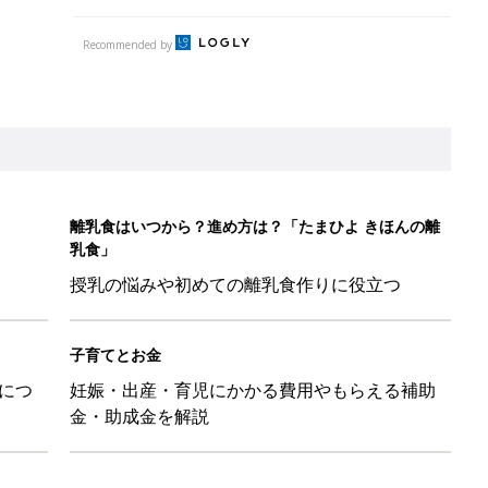
につ
妊娠・出産・育児にかかる費用やもらえる補助
金・助成金を解説
して抗がん剤治療。義眼は7個目。右目摘出から始まった義眼と
4カ月で小児がん判明。「命を守るため」眼球摘出を決断【網膜
ッグにもぴったり」話題のポーチ5選