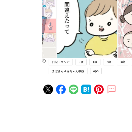
日記・マンガ
0歳
1歳
2歳
3歳
まぼさん＃赤ちゃん教授
app
赤ちゃん・育児の人気記事ランキ