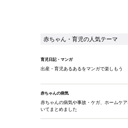
赤ちゃんの病気や事故・ケガ、ホームケア
いてまとめました
新着記事
生後5カ月での右目摘出手術、そ
の生活【網膜芽細胞腫】
赤ちゃん・育児
「右の黒目が透明に見えた」生後
芽細胞腫】
赤ちゃん・育児
セリア「優秀すぎる」「小さめバ
赤ちゃん・育児