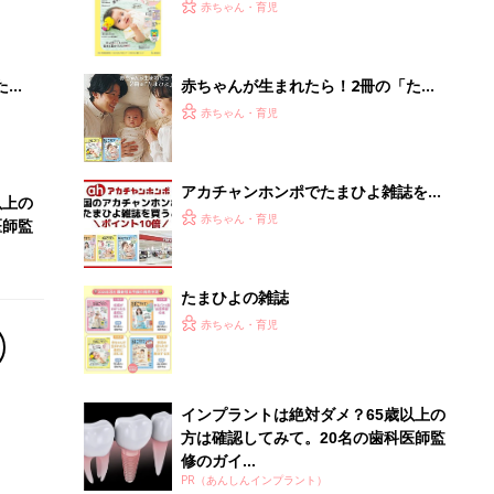
インプラントは絶対ダメ？65歳以上の
方は確認してみて。20名の歯科医師監
修のガイ...
PR（あんしんインプラント）
Recommended by
離乳食はいつから？進め方は？「たまひよ きほんの離
乳食」
授乳の悩みや初めての離乳食作りに役立つ
子育てとお金