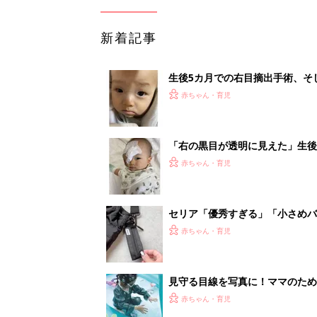
見守る目線を写真に！ママのための撮
赤ちゃん・育児
<
1
妊娠日数や
妊娠中か