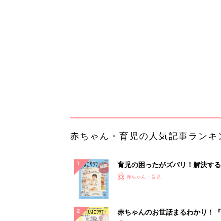
育児の困ったがズバリ！解決する
『ひよこクラブ 秋号』 4カ月～
赤ちゃん・育児
になるまで、育児に役立つ情報が
ぱい！
赤ちゃんのお世話まるわかり！『
てのひよこクラブ 夏号』〈巻頭
赤ちゃん・育児
集〉初めての授乳がうまくいく！
っぱい・ミルクの基本と夏のトラ
解決テク
赤ちゃんが生まれたら！2冊の「
ひよ」
赤ちゃん・育児
インプラントは絶対ダメ？65歳
方は確認してみて。20名の歯科
修のガイ...
PR（あんしんインプラント）
ランキングをもっと見る