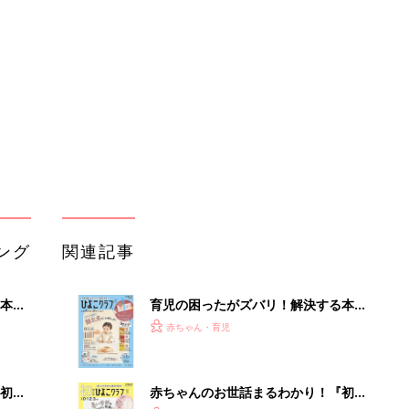
本
育児の困ったがズバリ！解決する本
2才
『ひよこクラブ 秋号』 4カ月～2才
赤ちゃん・育児
いっ
になるまで、育児に役立つ情報がいっ
ぱい！
初め
赤ちゃんのお世話まるわかり！『初め
大特
てのひよこクラブ 夏号』〈巻頭大特
赤ちゃん・育児
 お
集〉初めての授乳がうまくいく！ お
ブル
っぱい・ミルクの基本と夏のトラブル
解決テク
たま
赤ちゃんが生まれたら！2冊の「たま
ひよ」
赤ちゃん・育児
アカチャンホンポでたまひよ雑誌を買
以上の
うとポイント10倍【期間限定】
赤ちゃん・育児
医師監
たまひよの雑誌
赤ちゃん・育児