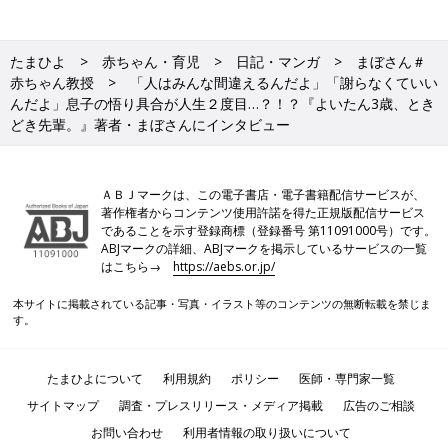
たまひよ
赤ちゃん・育児
日記・マンガ
まぼさん＃
赤ちゃん教授
「人はみんな間違えるんだよ」「謝らなくていい
んだよ」息子の悟り具合が人生２度目…？！？『よいたん3歳、とき
どき先輩。』著者・まぼさんにインタビュー
ＡＢＪマークは、この電子書店・電子書籍配信サービスが、
著作権者からコンテンツ使用許諾を得た正規版配信サービス
であることを示す登録商標（登録番号 第11091000号）です。
ABJマークの詳細、ABJマークを掲示しているサービスの一覧
はこちら→
https://aebs.or.jp/
本サイトに掲載されている記事・写真・イラスト等のコンテンツの無断転載を禁じま
す。
たまひよについて
利用規約
ポリシー
医師・専門家一覧
サイトマップ
調査・プレスリリース・メディア掲載
広告のご相談
お問い合わせ
利用者情報の取り扱いについて