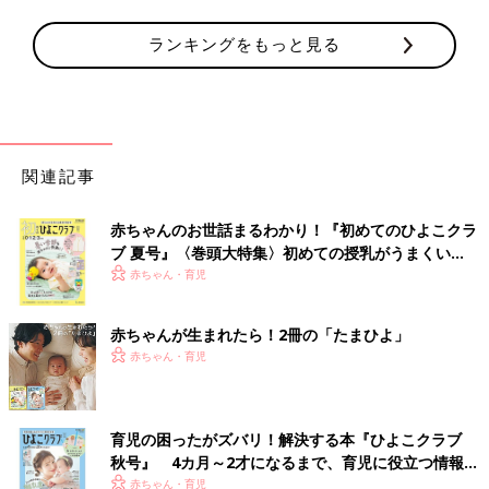
ランキングをもっと見る
関連記事
赤ちゃんのお世話まるわかり！『初めてのひよこクラ
ブ 夏号』〈巻頭大特集〉初めての授乳がうまくい
く！ おっぱい・ミルクの基本と夏のトラブル 解決テ
赤ちゃん・育児
ク
赤ちゃんが生まれたら！2冊の「たまひよ」
赤ちゃん・育児
育児の困ったがズバリ！解決する本『ひよこクラブ
秋号』 4カ月～2才になるまで、育児に役立つ情報が
いっぱい！
赤ちゃん・育児