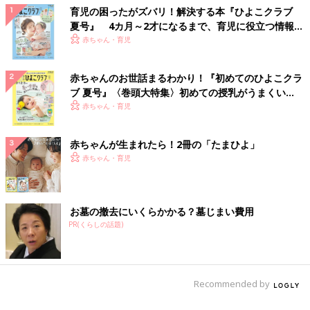
育児の困ったがズバリ！解決する本『ひよこクラブ
夏号』 4カ月～2才になるまで、育児に役立つ情報が
いっぱい！
赤ちゃん・育児
赤ちゃんのお世話まるわかり！『初めてのひよこクラ
ブ 夏号』〈巻頭大特集〉初めての授乳がうまくい
く！ おっぱい・ミルクの基本と夏のトラブル 解決テ
赤ちゃん・育児
ク
赤ちゃんが生まれたら！2冊の「たまひよ」
赤ちゃん・育児
お墓の撤去にいくらかかる？墓じまい費用
PR(くらしの話題)
Recommended by