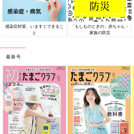
日本外来小児科学会リーフレッ
六星占術 細木かおりさんの人生
ト検討会
相談
最新号