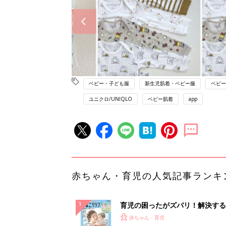
ベビー・子ども服
新生児肌着・ベビー服
ベビー
ユニクロ/UNIQLO
ベビー肌着
app
赤ちゃん・育児の人気記事ランキ
育児の困ったがズバリ！解決する
『ひよこクラブ 夏号』 4カ月～
赤ちゃん・育児