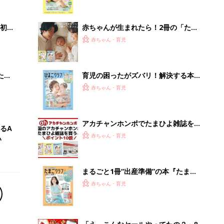
いっ
集〉初めての授乳がうまくいく！ お
っぱい・ミルクの基本と夏のトラブル
解決テク
初め
赤ちゃんが生まれたら！2冊の「たま
大特
ひよ」
赤ちゃん・育児
 お
ブル
たま
育児の困ったがズバリ！解決する本
『ひよこクラブ 夏号』 4カ月～2才
赤ちゃん・育児
になるまで、育児に役立つ情報がいっ
ぱい！
アカチャンホンポでたまひよ雑誌を買
るA
うとポイント10倍【期間限定】
赤ちゃん・育児
い
まるごと1冊“出産準備”の本『たまご
クラブ 夏号』〈スペシャル大特集〉
赤ちゃん・育児
夫婦で予習する 出産の教科書