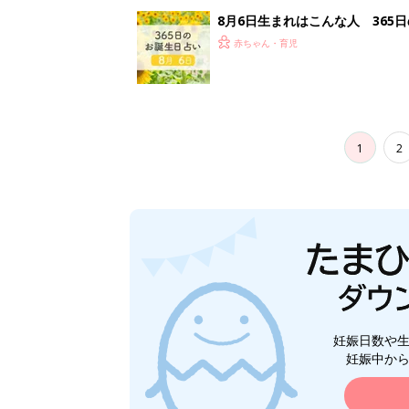
8月6日生まれはこんな人 365
赤ちゃん・育児
1
2
妊娠日数や
妊娠中か