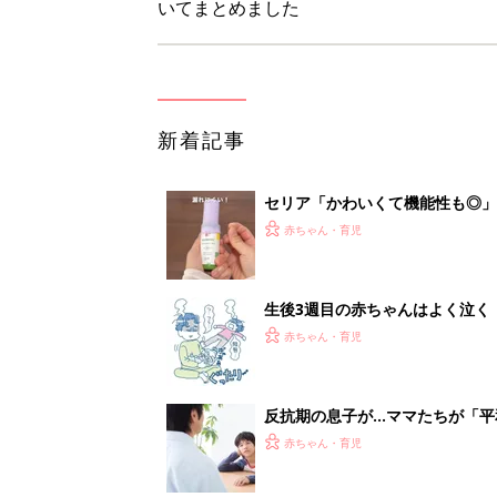
いてまとめました
新着記事
セリア「かわいくて機能性も◎」
赤ちゃん・育児
生後3週目の赤ちゃんはよく泣く
って本当？【専門家】
赤ちゃん・育児
反抗期の息子が...ママたちが「
赤ちゃん・育児