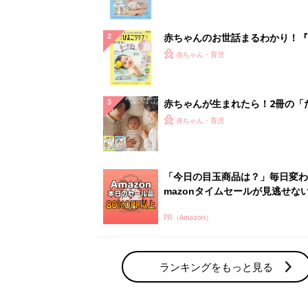
になるまで、育児に役立つ情報が
ぱい！
赤ちゃんのお世話まるわかり！『
てのひよこクラブ 夏号』〈巻頭
赤ちゃん・育児
集〉初めての授乳がうまくいく！
っぱい・ミルクの基本と夏のトラ
解決テク
赤ちゃんが生まれたら！2冊の「
ひよ」
赤ちゃん・育児
「今日の目玉商品は？」毎日変わ
mazonタイムセールが見逃せな
PR（Amazon）
ランキングをもっと見る