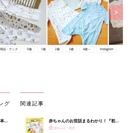
用品・グッズ
0歳
1歳
2歳
3歳
4歳～
Instagram
ング
関連記事
本
赤ちゃんのお世話まるわかり！『初め
2才
てのひよこクラブ 夏号』〈巻頭大特
赤ちゃん・育児