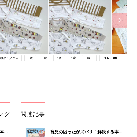
用品・グッズ
0歳
1歳
2歳
3歳
4歳～
Instagram
ング
関連記事
本
育児の困ったがズバリ！解決する本