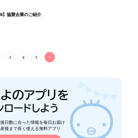
26】協賛企業のご紹介
3
4
5
>
生後日数に合った情報を毎日お届け
ら産後まで長く使える無料アプリ