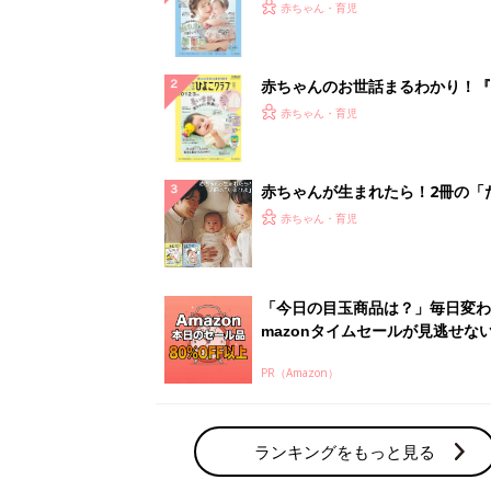
『ひよこクラブ 夏号』 4カ月～
赤ちゃん・育児
になるまで、育児に役立つ情報が
ぱい！
赤ちゃんのお世話まるわかり！『
てのひよこクラブ 夏号』〈巻頭
赤ちゃん・育児
集〉初めての授乳がうまくいく！
っぱい・ミルクの基本と夏のトラ
解決テク
赤ちゃんが生まれたら！2冊の「
ひよ」
赤ちゃん・育児
「今日の目玉商品は？」毎日変わ
mazonタイムセールが見逃せな
PR（Amazon）
ランキングをもっと見る