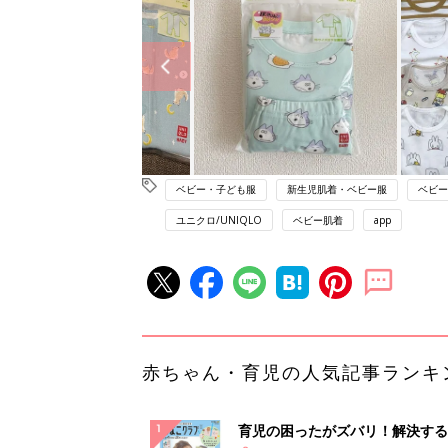
ベビー・子ども服
新生児肌着・ベビー服
ベビー
ユニクロ/UNIQLO
ベビー肌着
app
赤ちゃん・育児の人気記事ランキ
育児の困ったがズバリ！解決する