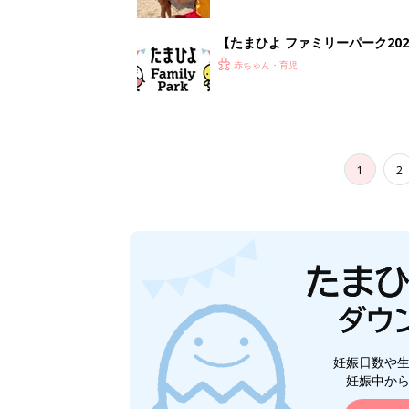
【たまひよ ファミリーパーク20
赤ちゃん・育児
1
2
妊娠日数や
妊娠中か