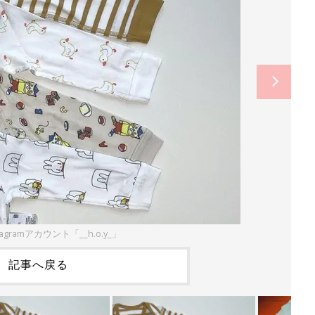
agramアカウント「__h.o.y_」
記事へ戻る