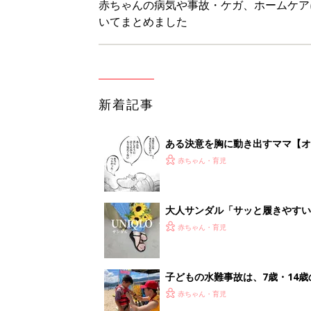
赤ちゃんの病気や事故・ケガ、ホームケア
いてまとめました
新着記事
ある決意を胸に動き出すママ【オ
赤ちゃん・育児
大人サンダル「サッと履きやすい
赤ちゃん・育児
子どもの水難事故は、7歳・14
まねく【専門家】
赤ちゃん・育児