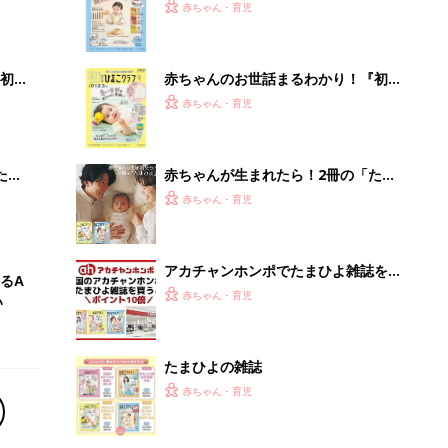
2才
『ひよこクラブ 秋号』 4カ月～2才
赤ちゃん・育児
いっ
になるまで、育児に役立つ情報がいっ
ぱい！
初め
赤ちゃんのお世話まるわかり！『初め
大特
てのひよこクラブ 夏号』〈巻頭大特
赤ちゃん・育児
 お
集〉初めての授乳がうまくいく！ お
ブル
っぱい・ミルクの基本と夏のトラブル
解決テク
たま
赤ちゃんが生まれたら！2冊の「たま
ひよ」
赤ちゃん・育児
アカチャンホンポでたまひよ雑誌を買
るA
うとポイント10倍【期間限定】
赤ちゃん・育児
い
たまひよの雑誌
赤ちゃん・育児