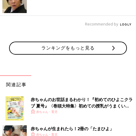
Recommended by
ランキングをもっと見る
関連記事
赤ちゃんのお世話まるわかり！『初めてのひよこクラ
ブ 夏号』〈巻頭大特集〉初めての授乳がうまくい
く！ おっぱい・ミルクの基本と夏のトラブル 解決テ
赤ちゃん・育児
ク
赤ちゃんが生まれたら！2冊の「たまひよ」
赤ちゃん・育児