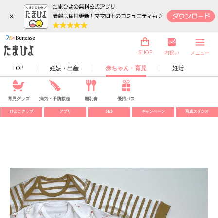
×
内祝い
SHOP
メニュー
TOP
妊娠・出産
赤ちゃん・育児
妊活
育児グッズ
病気・予防接種
離乳食
優待パス
ひよこクラブ
アプリ
SNS
キャンペーン
写真スタジオ