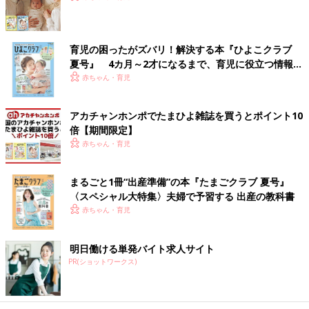
育児の困ったがズバリ！解決する本『ひよこクラブ
夏号』 4カ月～2才になるまで、育児に役立つ情報が
いっぱい！
赤ちゃん・育児
アカチャンホンポでたまひよ雑誌を買うとポイント10
倍【期間限定】
赤ちゃん・育児
まるごと1冊“出産準備”の本『たまごクラブ 夏号』
〈スペシャル大特集〉夫婦で予習する 出産の教科書
赤ちゃん・育児
明日働ける単発バイト求人サイト
PR(ショットワークス)