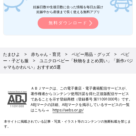
妊娠日数や生後日数に合った情報を毎日お届け
妊娠中から産後まで長く使える無料アプリ
無料ダウンロード
たまひよ
赤ちゃん・育児
ベビー用品・グッズ
ベビ
ー・子ども服
ユニクロベビー「秋物をまとめ買い」「新作パジ
ャマもかわいい」おすすめ5選
ＡＢＪマークは、この電子書店・電子書籍配信サービスが、
著作権者からコンテンツ使用許諾を得た正規版配信サービス
であることを示す登録商標（登録番号 第11091000号）です。
ABJマークの詳細、ABJマークを掲示しているサービスの一覧
はこちら→
https://aebs.or.jp/
本サイトに掲載されている記事・写真・イラスト等のコンテンツの無断転載を禁じま
す。