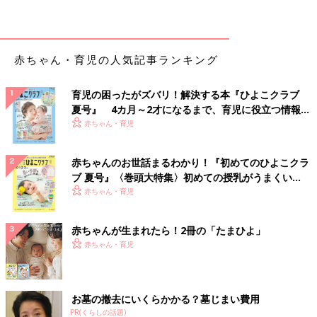
赤ちゃん・育児の人気記事ランキング
育児の困ったがズバリ！解決する本『ひよこクラブ
夏号』 4カ月～2才になるまで、育児に役立つ情報が
いっぱい！
赤ちゃん・育児
赤ちゃんのお世話まるわかり！『初めてのひよこクラ
ブ 夏号』〈巻頭大特集〉初めての授乳がうまくい
く！ おっぱい・ミルクの基本と夏のトラブル 解決テ
赤ちゃん・育児
ク
赤ちゃんが生まれたら！2冊の「たまひよ」
赤ちゃん・育児
お墓の撤去にいくらかかる？墓じまい費用
PR(くらしの話題)