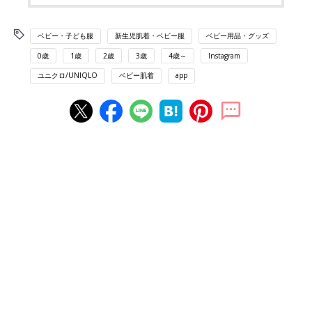
ベビー・子ども服
新生児肌着・ベビー服
ベビー用品・グッズ
0歳
1歳
2歳
3歳
4歳～
Instagram
ユニクロ/UNIQLO
ベビー肌着
app