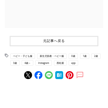
元記事へ戻る
ベビー・子ども服
新生児肌着・ベビー服
0歳
1歳
2歳
3歳
4歳～
Instagram
西松屋
app