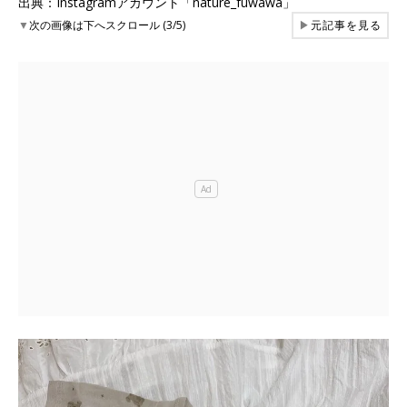
出典：Instagramアカウント「nature_fuwawa」
▼
次の画像は下へスクロール (3/5)
▶
元記事を見る