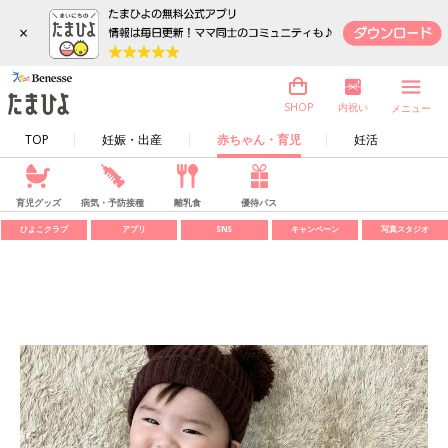
×
内祝い
SHOP
メニュー
TOP
妊娠・出産
赤ちゃん・育児
妊活
育児グッズ
病気・予防接種
離乳食
優待パス
ひよこクラブ
アプリ
SNS
キャンペーン
写真スタジオ