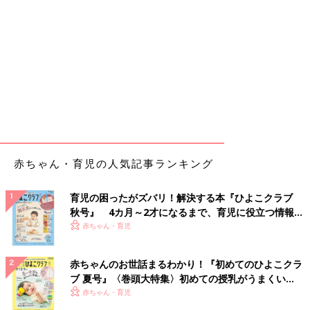
赤ちゃん・育児の人気記事ランキング
育児の困ったがズバリ！解決する本『ひよこクラブ
秋号』 4カ月～2才になるまで、育児に役立つ情報が
いっぱい！
赤ちゃん・育児
赤ちゃんのお世話まるわかり！『初めてのひよこクラ
ブ 夏号』〈巻頭大特集〉初めての授乳がうまくい
く！ おっぱい・ミルクの基本と夏のトラブル 解決テ
赤ちゃん・育児
ク