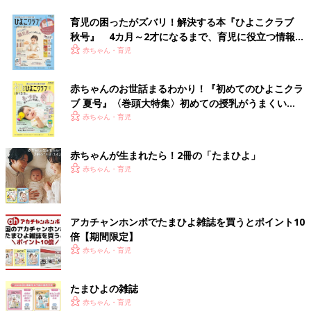
育児の困ったがズバリ！解決する本『ひよこクラブ
秋号』 4カ月～2才になるまで、育児に役立つ情報が
いっぱい！
赤ちゃん・育児
赤ちゃんのお世話まるわかり！『初めてのひよこクラ
ブ 夏号』〈巻頭大特集〉初めての授乳がうまくい
く！ おっぱい・ミルクの基本と夏のトラブル 解決テ
赤ちゃん・育児
ク
赤ちゃんが生まれたら！2冊の「たまひよ」
赤ちゃん・育児
アカチャンホンポでたまひよ雑誌を買うとポイント10
倍【期間限定】
赤ちゃん・育児
たまひよの雑誌
赤ちゃん・育児