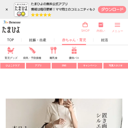
×
内祝い
SHOP
メニュー
TOP
妊娠・出産
赤ちゃん・育児
妊活
育児グッズ
病気・予防接種
離乳食
優待パス
ひよこクラブ
アプリ
SNS
キャンペーン
写真スタジオ