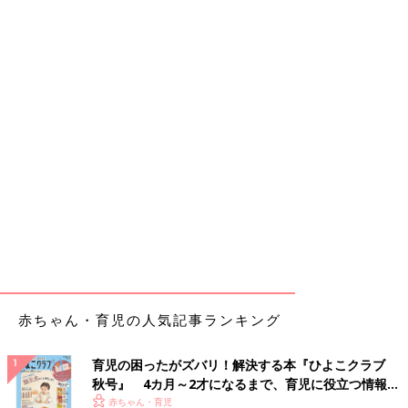
赤ちゃん・育児の人気記事ランキング
育児の困ったがズバリ！解決する本『ひよこクラブ
秋号』 4カ月～2才になるまで、育児に役立つ情報が
いっぱい！
赤ちゃん・育児