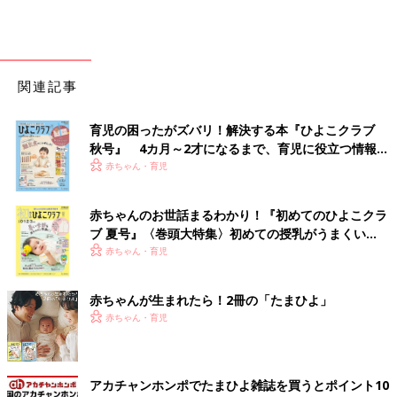
関連記事
育児の困ったがズバリ！解決する本『ひよこクラブ
秋号』 4カ月～2才になるまで、育児に役立つ情報が
いっぱい！
赤ちゃん・育児
赤ちゃんのお世話まるわかり！『初めてのひよこクラ
ブ 夏号』〈巻頭大特集〉初めての授乳がうまくい
く！ おっぱい・ミルクの基本と夏のトラブル 解決テ
赤ちゃん・育児
ク
赤ちゃんが生まれたら！2冊の「たまひよ」
赤ちゃん・育児
アカチャンホンポでたまひよ雑誌を買うとポイント10