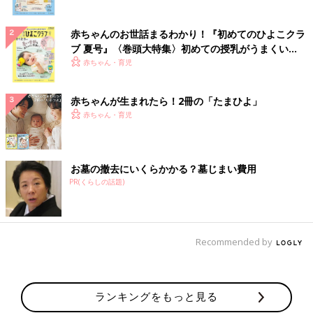
赤ちゃんのお世話まるわかり！『初めてのひよこクラ
ブ 夏号』〈巻頭大特集〉初めての授乳がうまくい
く！ おっぱい・ミルクの基本と夏のトラブル 解決テ
赤ちゃん・育児
ク
赤ちゃんが生まれたら！2冊の「たまひよ」
赤ちゃん・育児
お墓の撤去にいくらかかる？墓じまい費用
PR(くらしの話題)
Recommended by
ランキングをもっと見る