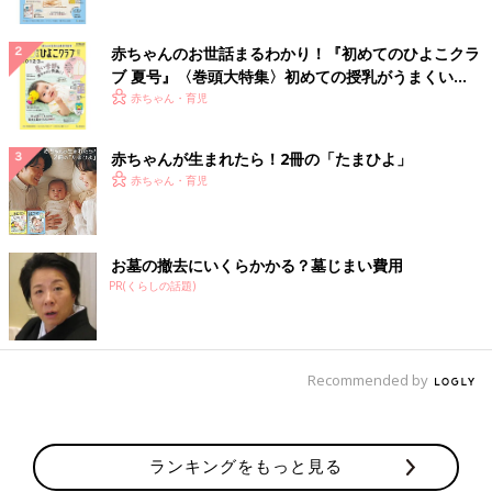
赤ちゃんのお世話まるわかり！『初めてのひよこクラ
ブ 夏号』〈巻頭大特集〉初めての授乳がうまくい
く！ おっぱい・ミルクの基本と夏のトラブル 解決テ
赤ちゃん・育児
ク
赤ちゃんが生まれたら！2冊の「たまひよ」
赤ちゃん・育児
お墓の撤去にいくらかかる？墓じまい費用
PR(くらしの話題)
Recommended by
ランキングをもっと見る