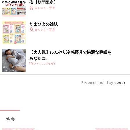
倍【期間限定】
赤ちゃん・育児
たまひよの雑誌
赤ちゃん・育児
【大人気】ひんやり冷感寝具で快適な睡眠を
あなたに。
PR(アイリスプラザ)
Recommended by
特集