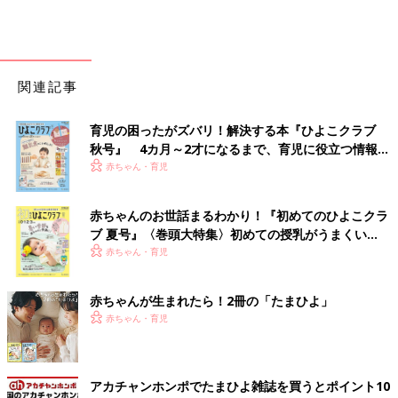
関連記事
育児の困ったがズバリ！解決する本『ひよこクラブ
秋号』 4カ月～2才になるまで、育児に役立つ情報が
いっぱい！
赤ちゃん・育児
赤ちゃんのお世話まるわかり！『初めてのひよこクラ
ブ 夏号』〈巻頭大特集〉初めての授乳がうまくい
く！ おっぱい・ミルクの基本と夏のトラブル 解決テ
赤ちゃん・育児
ク
赤ちゃんが生まれたら！2冊の「たまひよ」
赤ちゃん・育児
アカチャンホンポでたまひよ雑誌を買うとポイント10