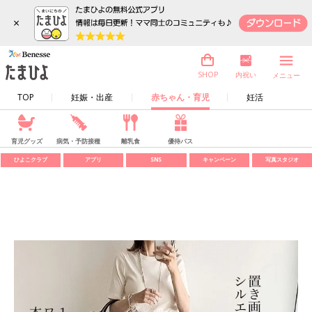
×
内祝い
SHOP
メニュー
TOP
妊娠・出産
赤ちゃん・育児
妊活
育児グッズ
病気・予防接種
離乳食
優待パス
ひよこクラブ
アプリ
SNS
キャンペーン
写真スタジオ