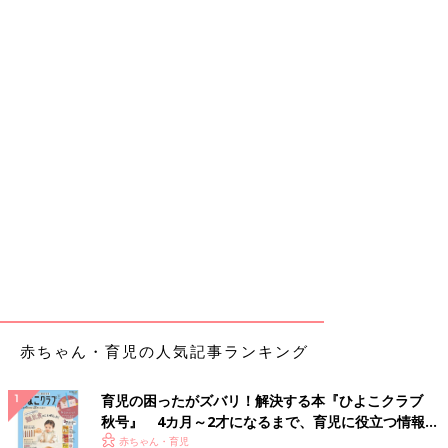
赤ちゃん・育児の人気記事ランキング
育児の困ったがズバリ！解決する本『ひよこクラブ
秋号』 4カ月～2才になるまで、育児に役立つ情報が
いっぱい！
赤ちゃん・育児