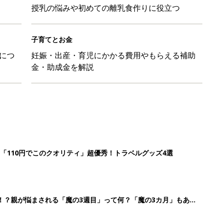
！？親が悩まされる「魔の3週目」って何？「魔の3カ月」もある
平和だな～」と感じた瞬間
日のお誕生日占い【鏡リュウジ監修】
3
4
5
>