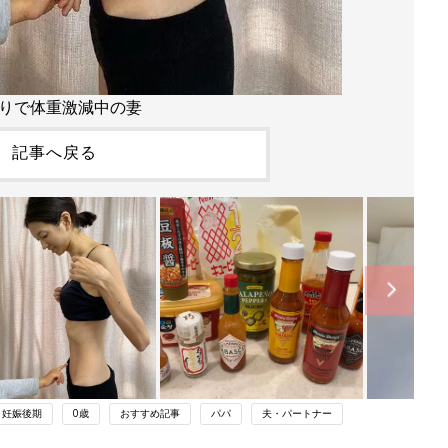
りで体重激減中の妻
記事へ戻る
妊娠後期
0歳
おすすめ記事
パパ
夫・パートナー