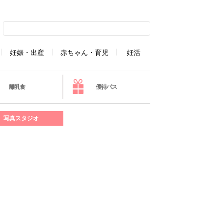
妊娠・出産
赤ちゃん・育児
妊活
離乳食
優待パス
写真スタジオ