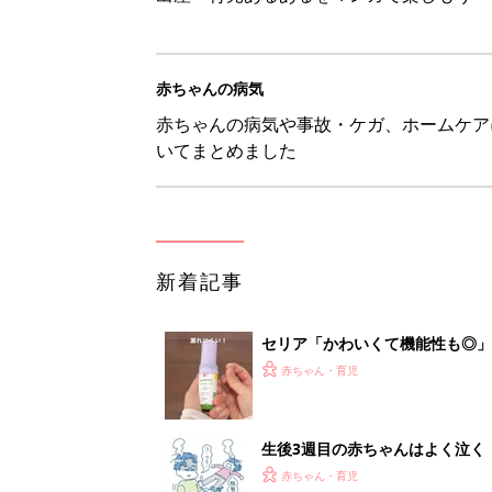
赤ちゃん・育児
生後3週目の赤ちゃんはよく泣く
って本当？【専門家】
赤ちゃん・育児
反抗期の息子が...ママたちが「
赤ちゃん・育児
8月6日生まれはこんな人 365
赤ちゃん・育児
1
2