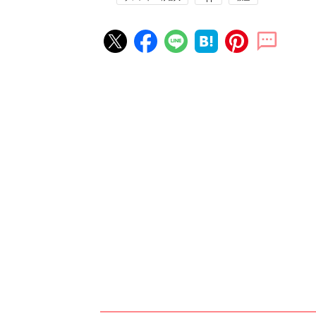
赤ちゃん・育児の人気記事ランキ
育児の困ったがズバリ！解決する
『ひよこクラブ 夏号』 4カ月～
赤ちゃん・育児
になるまで、育児に役立つ情報が
ぱい！
赤ちゃんのお世話まるわかり！『
てのひよこクラブ 夏号』〈巻頭
赤ちゃん・育児
集〉初めての授乳がうまくいく！
っぱい・ミルクの基本と夏のトラ
解決テク
赤ちゃんが生まれたら！2冊の「
ひよ」
赤ちゃん・育児