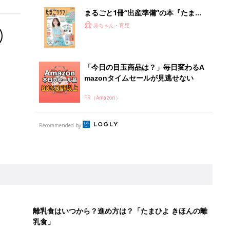
離乳食はいつから？進め方は？「たまひよ きほんの離
乳食」
授乳の悩みや初めての離乳食作りに役立つ
子育てとお金
につ
妊娠・出産・育児にかかる費用やもらえる補助
金・助成金を解説
「110円でこのクオリティ」超優秀！トラベルグッズ4選