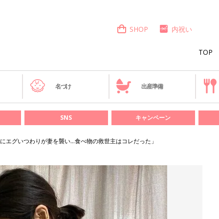
SHOP
内祝い
TOP
き
名づけ
出産準備
SNS
キャンペーン
にエグいつわりが妻を襲い…食べ物の救世主はコレだった」