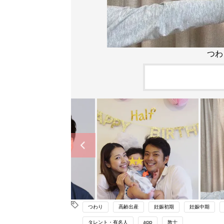
つわ
つわり
高齢出産
妊娠初期
妊娠中期
タレント・有名人
app
敦士