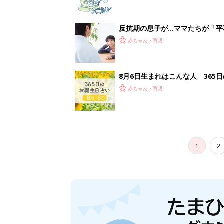
妊娠日数や
妊娠中か