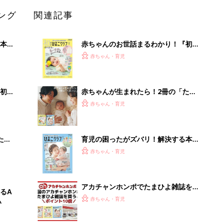
ぱい！
アカチャンホンポでたまひよ雑誌を買
るA
うとポイント10倍【期間限定】
赤ちゃん・育児
い
まるごと1冊“出産準備”の本『たまご
クラブ 夏号』〈スペシャル大特集〉
赤ちゃん・育児
夫婦で予習する 出産の教科書
「今日の目玉商品は？」毎日変わるA
mazonタイムセールが見逃せない
PR（Amazon）
Recommended by