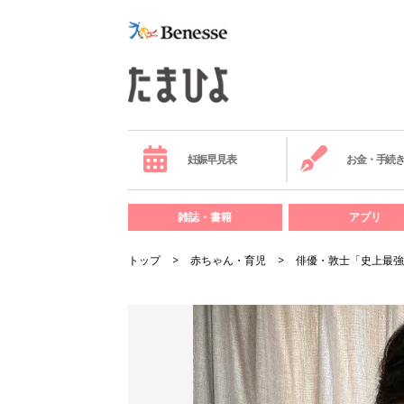
妊娠早見表
お金・手続
雑誌・書籍
アプリ
トップ
赤ちゃん・育児
俳優・敦士「史上最強