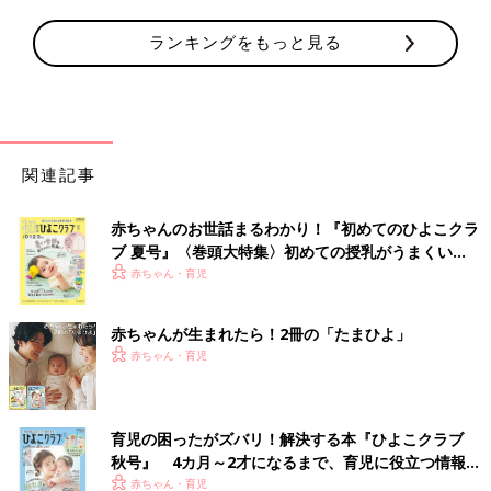
ランキングをもっと見る
関連記事
赤ちゃんのお世話まるわかり！『初めてのひよこクラ
ブ 夏号』〈巻頭大特集〉初めての授乳がうまくい
く！ おっぱい・ミルクの基本と夏のトラブル 解決テ
赤ちゃん・育児
ク
赤ちゃんが生まれたら！2冊の「たまひよ」
赤ちゃん・育児
育児の困ったがズバリ！解決する本『ひよこクラブ
秋号』 4カ月～2才になるまで、育児に役立つ情報が
いっぱい！
赤ちゃん・育児