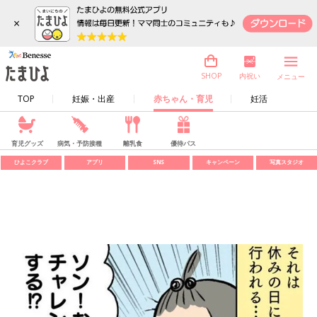
×
内祝い
SHOP
メニュー
TOP
妊娠・出産
赤ちゃん・育児
妊活
育児グッズ
病気・予防接種
離乳食
優待パス
ひよこクラブ
アプリ
SNS
キャンペーン
写真スタジオ