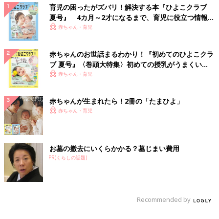
育児の困ったがズバリ！解決する本『ひよこクラブ
夏号』 4カ月～2才になるまで、育児に役立つ情報が
いっぱい！
赤ちゃん・育児
赤ちゃんのお世話まるわかり！『初めてのひよこクラ
ブ 夏号』〈巻頭大特集〉初めての授乳がうまくい
く！ おっぱい・ミルクの基本と夏のトラブル 解決テ
赤ちゃん・育児
ク
赤ちゃんが生まれたら！2冊の「たまひよ」
赤ちゃん・育児
お墓の撤去にいくらかかる？墓じまい費用
PR(くらしの話題)
Recommended by