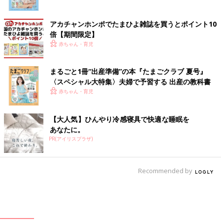
アカチャンホンポでたまひよ雑誌を買うとポイント10
倍【期間限定】
赤ちゃん・育児
まるごと1冊“出産準備”の本『たまごクラブ 夏号』
〈スペシャル大特集〉夫婦で予習する 出産の教科書
赤ちゃん・育児
【大人気】ひんやり冷感寝具で快適な睡眠を
あなたに。
PR(アイリスプラザ)
Recommended by