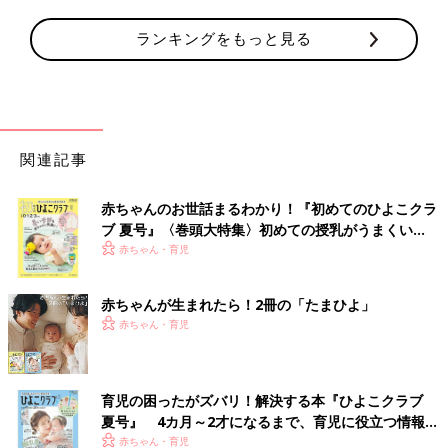
ランキングをもっと見る
関連記事
赤ちゃんのお世話まるわかり！『初めてのひよこクラ
ブ 夏号』〈巻頭大特集〉初めての授乳がうまくい
く！ おっぱい・ミルクの基本と夏のトラブル 解決テ
赤ちゃん・育児
ク
赤ちゃんが生まれたら！2冊の「たまひよ」
赤ちゃん・育児
育児の困ったがズバリ！解決する本『ひよこクラブ
夏号』 4カ月～2才になるまで、育児に役立つ情報が
いっぱい！
赤ちゃん・育児