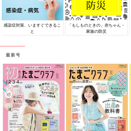
日本外来小児科学会リーフレッ
六星占術 細木かおりさんの人生
ト検討会
相談
最新号