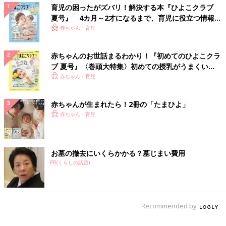
育児の困ったがズバリ！解決する本『ひよこクラブ
夏号』 4カ月～2才になるまで、育児に役立つ情報が
いっぱい！
赤ちゃん・育児
赤ちゃんのお世話まるわかり！『初めてのひよこクラ
ブ 夏号』〈巻頭大特集〉初めての授乳がうまくい
く！ おっぱい・ミルクの基本と夏のトラブル 解決テ
赤ちゃん・育児
ク
赤ちゃんが生まれたら！2冊の「たまひよ」
赤ちゃん・育児
お墓の撤去にいくらかかる？墓じまい費用
PR(くらしの話題)
Recommended by