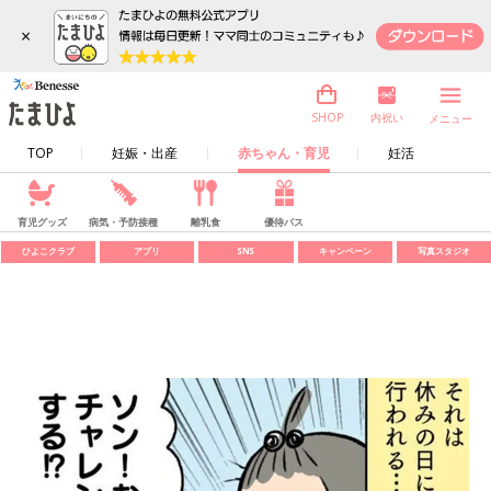
×
内祝い
SHOP
メニュー
TOP
妊娠・出産
赤ちゃん・育児
妊活
育児グッズ
病気・予防接種
離乳食
優待パス
ひよこクラブ
アプリ
SNS
キャンペーン
写真スタジオ