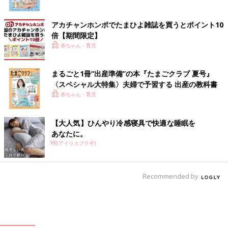
アカチャンホンポでたまひよ雑誌を買うとポイント10
倍【期間限定】
赤ちゃん・育児
まるごと1冊“出産準備”の本『たまごクラブ 夏号』
〈スペシャル大特集〉夫婦で予習する 出産の教科書
赤ちゃん・育児
【大人気】ひんやり冷感寝具で快適な睡眠を
あなたに。
PR(アイリスプラザ)
Recommended by