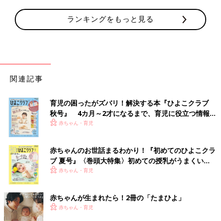
ランキングをもっと見る
関連記事
育児の困ったがズバリ！解決する本『ひよこクラブ
秋号』 4カ月～2才になるまで、育児に役立つ情報が
いっぱい！
赤ちゃん・育児
赤ちゃんのお世話まるわかり！『初めてのひよこクラ
ブ 夏号』〈巻頭大特集〉初めての授乳がうまくい
く！ おっぱい・ミルクの基本と夏のトラブル 解決テ
赤ちゃん・育児
ク
赤ちゃんが生まれたら！2冊の「たまひよ」
赤ちゃん・育児