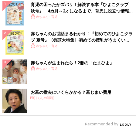
育児の困ったがズバリ！解決する本『ひよこクラブ
秋号』 4カ月～2才になるまで、育児に役立つ情報が
いっぱい！
赤ちゃん・育児
赤ちゃんのお世話まるわかり！『初めてのひよこクラ
ブ 夏号』〈巻頭大特集〉初めての授乳がうまくい
く！ おっぱい・ミルクの基本と夏のトラブル 解決テ
赤ちゃん・育児
ク
赤ちゃんが生まれたら！2冊の「たまひよ」
赤ちゃん・育児
お墓の撤去にいくらかかる？墓じまい費用
PR(くらしの話題)
Recommended by