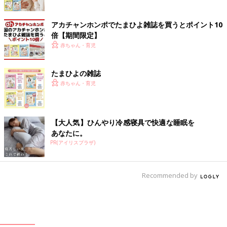
アカチャンホンポでたまひよ雑誌を買うとポイント10
倍【期間限定】
赤ちゃん・育児
たまひよの雑誌
赤ちゃん・育児
【大人気】ひんやり冷感寝具で快適な睡眠を
あなたに。
PR(アイリスプラザ)
Recommended by