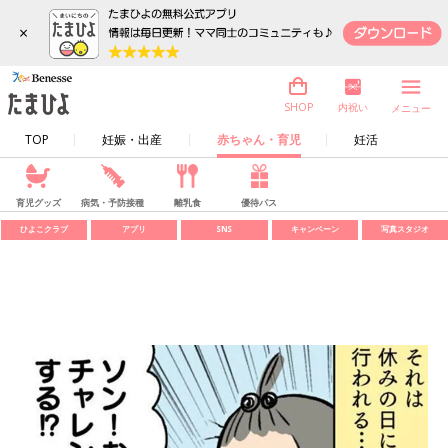
×
内祝い
SHOP
メニュー
TOP
妊娠・出産
赤ちゃん・育児
妊活
育児グッズ
病気・予防接種
離乳食
優待パス
ひよこクラブ
アプリ
SNS
キャンペーン
写真スタジオ