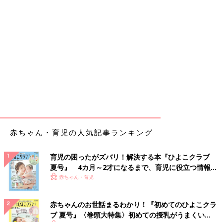
赤ちゃん・育児の人気記事ランキング
育児の困ったがズバリ！解決する本『ひよこクラブ
夏号』 4カ月～2才になるまで、育児に役立つ情報が
いっぱい！
赤ちゃん・育児
赤ちゃんのお世話まるわかり！『初めてのひよこクラ
ブ 夏号』〈巻頭大特集〉初めての授乳がうまくい