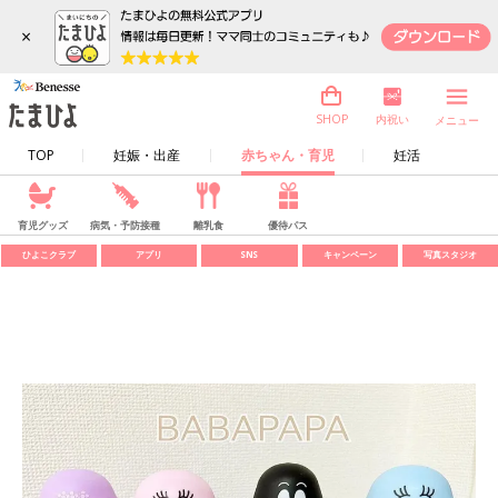
×
内祝い
SHOP
メニュー
TOP
妊娠・出産
赤ちゃん・育児
妊活
育児グッズ
病気・予防接種
離乳食
優待パス
ひよこクラブ
アプリ
SNS
キャンペーン
写真スタジオ