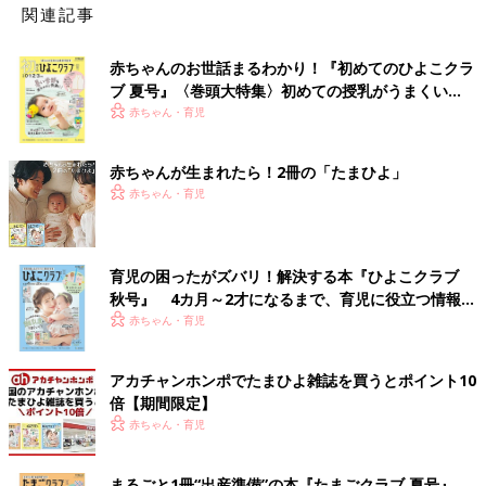
関連記事
赤ちゃんのお世話まるわかり！『初めてのひよこクラ
ブ 夏号』〈巻頭大特集〉初めての授乳がうまくい
く！ おっぱい・ミルクの基本と夏のトラブル 解決テ
赤ちゃん・育児
ク
赤ちゃんが生まれたら！2冊の「たまひよ」
赤ちゃん・育児
育児の困ったがズバリ！解決する本『ひよこクラブ
秋号』 4カ月～2才になるまで、育児に役立つ情報が
いっぱい！
赤ちゃん・育児
アカチャンホンポでたまひよ雑誌を買うとポイント10
倍【期間限定】
赤ちゃん・育児
まるごと1冊“出産準備”の本『たまごクラブ 夏号』