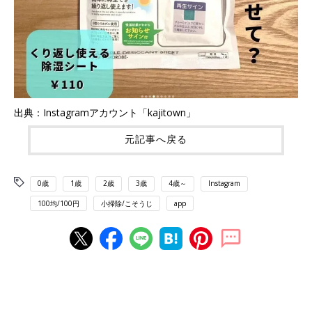
出典：Instagramアカウント「kajitown」
元記事へ戻る
0歳
1歳
2歳
3歳
4歳～
Instagram
100均/100円
小掃除/こそうじ
app