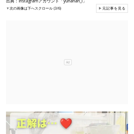
出典：Instagramアカウント「yunanan_i」
▼
次の画像は下へスクロール (3/6)
▶
元記事を見る