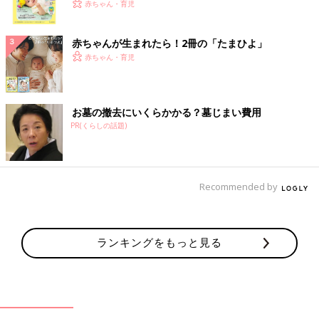
く！ おっぱい・ミルクの基本と夏のトラブル 解決テ
赤ちゃん・育児
ク
赤ちゃんが生まれたら！2冊の「たまひよ」
赤ちゃん・育児
お墓の撤去にいくらかかる？墓じまい費用
PR(くらしの話題)
Recommended by
ランキングをもっと見る