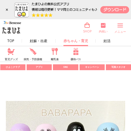
×
内祝い
SHOP
メニュー
TOP
妊娠・出産
赤ちゃん・育児
妊活
育児グッズ
病気・予防接種
離乳食
優待パス
ひよこクラブ
アプリ
SNS
キャンペーン
写真スタジオ