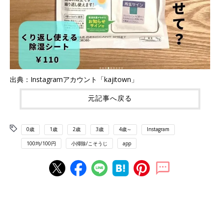
出典：Instagramアカウント「kajitown」
元記事へ戻る
0歳
1歳
2歳
3歳
4歳～
Instagram
100均/100円
小掃除/こそうじ
app