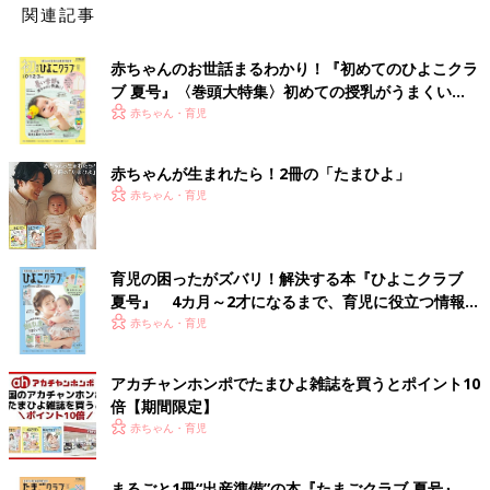
関連記事
赤ちゃんのお世話まるわかり！『初めてのひよこクラ
ブ 夏号』〈巻頭大特集〉初めての授乳がうまくい
く！ おっぱい・ミルクの基本と夏のトラブル 解決テ
赤ちゃん・育児
ク
赤ちゃんが生まれたら！2冊の「たまひよ」
赤ちゃん・育児
育児の困ったがズバリ！解決する本『ひよこクラブ
夏号』 4カ月～2才になるまで、育児に役立つ情報が
いっぱい！
赤ちゃん・育児
アカチャンホンポでたまひよ雑誌を買うとポイント10
倍【期間限定】
赤ちゃん・育児
まるごと1冊“出産準備”の本『たまごクラブ 夏号』