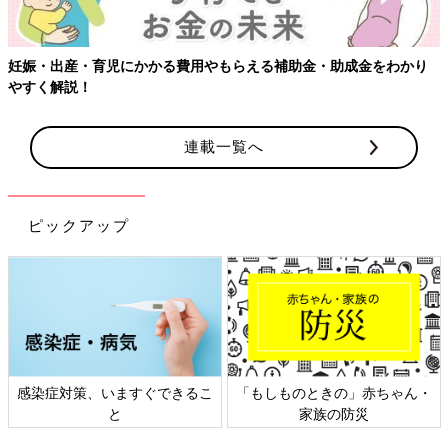
【ワクチン接種できるものも】妊婦の感染症対策、知っておいて！
連載一覧へ
ピックアップ
・
日本外来小児科学会リーフレッ
六星占術 細木かおりさんの人
ト検討会
相談