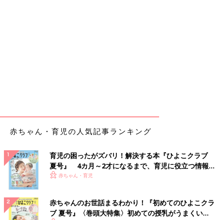
赤ちゃん・育児の人気記事ランキング
育児の困ったがズバリ！解決する本『ひよこクラブ
夏号』 4カ月～2才になるまで、育児に役立つ情報が
いっぱい！
赤ちゃん・育児
赤ちゃんのお世話まるわかり！『初めてのひよこクラ
ブ 夏号』〈巻頭大特集〉初めての授乳がうまくい