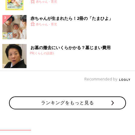
く！ おっぱい・ミルクの基本と夏のトラブル 解決テ
赤ちゃん・育児
ク
赤ちゃんが生まれたら！2冊の「たまひよ」
赤ちゃん・育児
お墓の撤去にいくらかかる？墓じまい費用
PR(くらしの話題)
Recommended by
ランキングをもっと見る