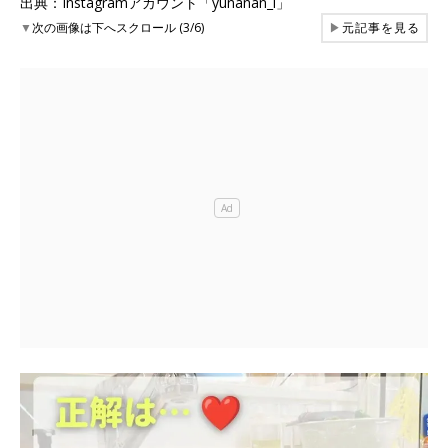
出典：Instagramアカウント「yunanan_i」
▼
次の画像は下へスクロール (3/6)
▶
元記事を見る