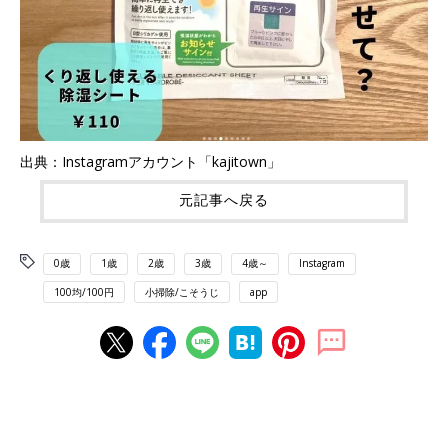
出典：Instagramアカウント「kajitown」
元記事へ戻る
0歳
1歳
2歳
3歳
4歳～
Instagram
100均/100円
小掃除/こそうじ
app