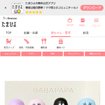
×
内祝い
SHOP
メニュー
TOP
妊娠・出産
赤ちゃん・育児
妊活
育児グッズ
病気・予防接種
離乳食
優待パス
ひよこクラブ
アプリ
SNS
キャンペーン
写真スタジオ