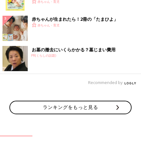
く！ おっぱい・ミルクの基本と夏のトラブル 解決テ
赤ちゃん・育児
ク
赤ちゃんが生まれたら！2冊の「たまひよ」
赤ちゃん・育児
お墓の撤去にいくらかかる？墓じまい費用
PR(くらしの話題)
Recommended by
ランキングをもっと見る