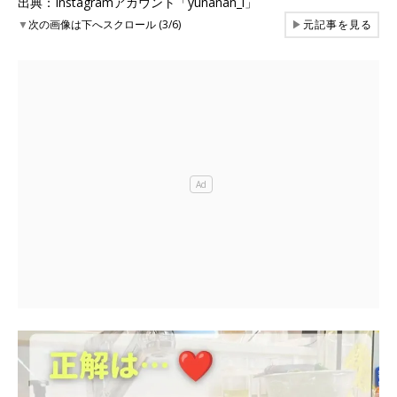
出典：Instagramアカウント「yunanan_i」
▼
次の画像は下へスクロール (3/6)
▶
元記事を見る