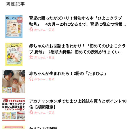
関連記事
育児の困ったがズバリ！解決する本『ひよこクラブ
秋号』 4カ月～2才になるまで、育児に役立つ情報が
いっぱい！
赤ちゃん・育児
赤ちゃんのお世話まるわかり！『初めてのひよこクラ
ブ 夏号』〈巻頭大特集〉初めての授乳がうまくい
く！ おっぱい・ミルクの基本と夏のトラブル 解決テ
赤ちゃん・育児
ク
赤ちゃんが生まれたら！2冊の「たまひよ」
赤ちゃん・育児
アカチャンホンポでたまひよ雑誌を買うとポイント10
倍【期間限定】
赤ちゃん・育児
たまひよの雑誌