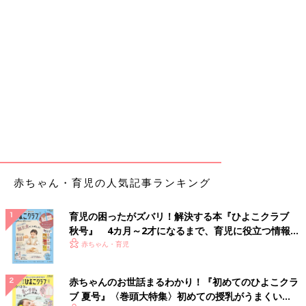
赤ちゃん・育児の人気記事ランキング
育児の困ったがズバリ！解決する本『ひよこクラブ
秋号』 4カ月～2才になるまで、育児に役立つ情報が
いっぱい！
赤ちゃん・育児
赤ちゃんのお世話まるわかり！『初めてのひよこクラ
ブ 夏号』〈巻頭大特集〉初めての授乳がうまくい