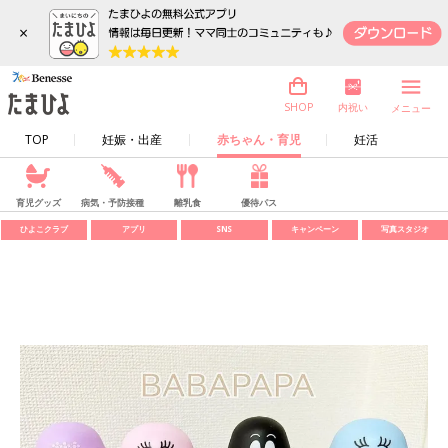
×
内祝い
SHOP
メニュー
TOP
妊娠・出産
赤ちゃん・育児
妊活
育児グッズ
病気・予防接種
離乳食
優待パス
ひよこクラブ
アプリ
SNS
キャンペーン
写真スタジオ