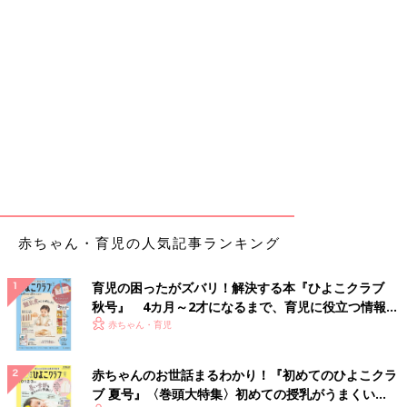
赤ちゃん・育児の人気記事ランキング
育児の困ったがズバリ！解決する本『ひよこクラブ
秋号』 4カ月～2才になるまで、育児に役立つ情報が
いっぱい！
赤ちゃん・育児
赤ちゃんのお世話まるわかり！『初めてのひよこクラ
ブ 夏号』〈巻頭大特集〉初めての授乳がうまくい