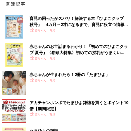
関連記事
育児の困ったがズバリ！解決する本『ひよこクラブ
秋号』 4カ月～2才になるまで、育児に役立つ情報が
いっぱい！
赤ちゃん・育児
赤ちゃんのお世話まるわかり！『初めてのひよこクラ
ブ 夏号』〈巻頭大特集〉初めての授乳がうまくい
く！ おっぱい・ミルクの基本と夏のトラブル 解決テ
赤ちゃん・育児
ク
赤ちゃんが生まれたら！2冊の「たまひよ」
赤ちゃん・育児
アカチャンホンポでたまひよ雑誌を買うとポイント10
倍【期間限定】
赤ちゃん・育児
たまひよの雑誌