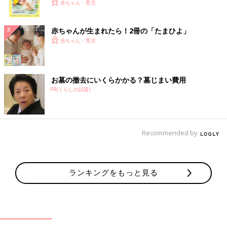
く！ おっぱい・ミルクの基本と夏のトラブル 解決テ
赤ちゃん・育児
ク
赤ちゃんが生まれたら！2冊の「たまひよ」
赤ちゃん・育児
お墓の撤去にいくらかかる？墓じまい費用
PR(くらしの話題)
Recommended by
ランキングをもっと見る