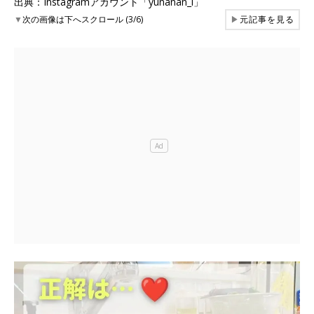
出典：Instagramアカウント「yunanan_i」
▼
次の画像は下へスクロール (3/6)
▶
元記事を見る