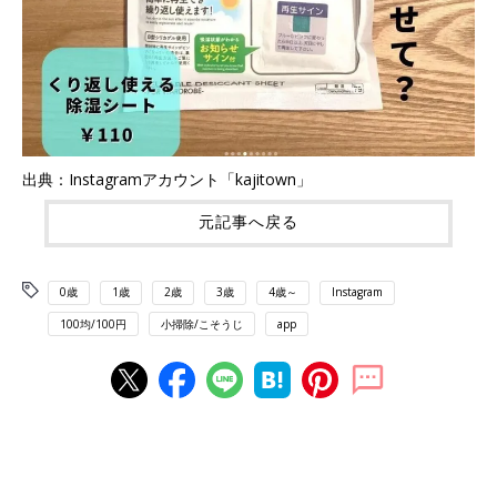
出典：Instagramアカウント「kajitown」
元記事へ戻る
0歳
1歳
2歳
3歳
4歳～
Instagram
100均/100円
小掃除/こそうじ
app