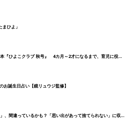
ル」、間違っているかも？「思い出があって捨てられない」に収納
2
3
4
5
>
生後日数に合った情報を毎日お届け
ら産後まで長く使える無料アプリ