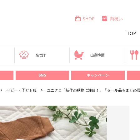
SHOP
内祝い
TOP
き
名づけ
出産準備
SNS
キャンペーン
ベビー・子ども服
ユニクロ「新作の秋物に注目！」「セール品もまとめ買