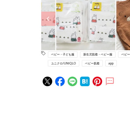
ベビー・子ども服
新生児肌着・ベビー服
ベビー
ユニクロ/UNIQLO
ベビー肌着
app
赤ちゃん・育児の人気記事ランキ
育児の困ったがズバリ！解決する