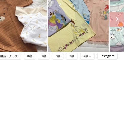
用品・グッズ
0歳
1歳
2歳
3歳
4歳～
Instagram
ング
関連記事
本
育児の困ったがズバリ！解決する本