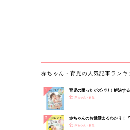
『ひよこクラブ 夏号』 4カ月～
赤ちゃん・育児
になるまで、育児に役立つ情報が
ぱい！
赤ちゃんのお世話まるわかり！『
てのひよこクラブ 夏号』〈巻頭
赤ちゃん・育児
集〉初めての授乳がうまくいく！
っぱい・ミルクの基本と夏のトラ
解決テク
赤ちゃんが生まれたら！2冊の「
ひよ」
赤ちゃん・育児
「え、こんなセールやってたの？
0％OFF以上が続々登場！Amazo
本気が...
PR（Amazon）
ランキングをもっと見る