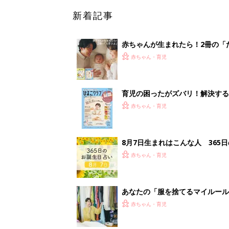
あなたの「服を捨てるマイルー
スタイリストが喝！
赤ちゃん・育児
<
1
妊娠日数や
妊娠中か