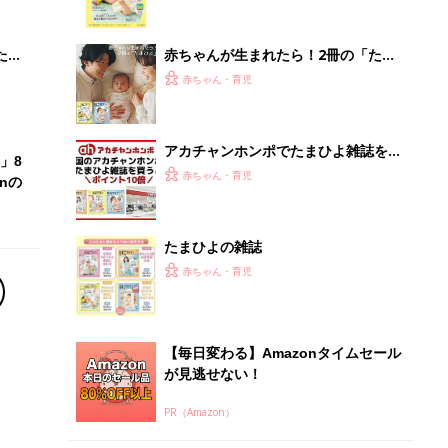
【毎日変わる】Amazonタイムセール
が見逃せない！
PR（Amazon）
Recommended by
離乳食はいつから？進め方は？「たまひよ きほんの離
乳食」
授乳の悩みや初めての離乳食作りに役立つ
子育てとお金