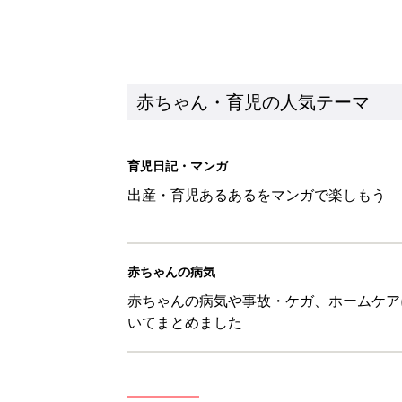
赤ちゃんの病気や事故・ケガ、ホームケア
いてまとめました
新着記事
赤ちゃんが生まれたら！2冊の「
赤ちゃん・育児
育児の困ったがズバリ！解決する
つ情報がいっぱい！
赤ちゃん・育児
8月7日生まれはこんな人 365
赤ちゃん・育児