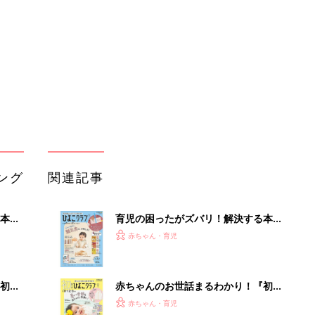
2才
『ひよこクラブ 秋号』 4カ月～2才
赤ちゃん・育児
いっ
になるまで、育児に役立つ情報がいっ
ぱい！
初め
赤ちゃんのお世話まるわかり！『初め
大特
てのひよこクラブ 夏号』〈巻頭大特
赤ちゃん・育児
 お
集〉初めての授乳がうまくいく！ お
ブル
っぱい・ミルクの基本と夏のトラブル
解決テク
たま
赤ちゃんが生まれたら！2冊の「たま
ひよ」
赤ちゃん・育児
アカチャンホンポでたまひよ雑誌を買
」8
うとポイント10倍【期間限定】
赤ちゃん・育児
nの
たまひよの雑誌
赤ちゃん・育児