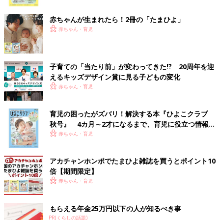
ク
赤ちゃんが生まれたら！2冊の「たまひよ」
赤ちゃん・育児
子育ての「当たり前」が変わってきた⁉ 20周年を迎
えるキッズデザイン賞に見る子どもの変化
赤ちゃん・育児
育児の困ったがズバリ！解決する本『ひよこクラブ
秋号』 4カ月～2才になるまで、育児に役立つ情報が
いっぱい！
赤ちゃん・育児
アカチャンホンポでたまひよ雑誌を買うとポイント10
倍【期間限定】
赤ちゃん・育児
もらえる年金25万円以下の人が知るべき事
PR(くらしの話題)