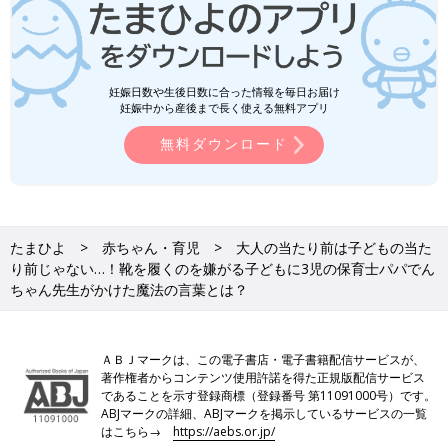
妊娠日数や生後日数に合った情報を毎日お届け
妊娠中から産後まで長く使える無料アプリ
無料ダウンロード
たまひよ
赤ちゃん・育児
大人の当たり前は子どもの当た
り前じゃない…！靴を履くのを嫌がる子どもに3児の保育士パパでん
ちゃん先生がかけた魔法の言葉とは？
ＡＢＪマークは、この電子書店・電子書籍配信サービスが、
著作権者からコンテンツ使用許諾を得た正規版配信サービス
であることを示す登録商標（登録番号 第11091000号）です。
ABJマークの詳細、ABJマークを掲示しているサービスの一覧
はこちら→
https://aebs.or.jp/