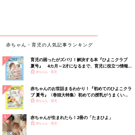
赤ちゃん・育児の人気記事ランキング
育児の困ったがズバリ！解決する本『ひよこクラブ
夏号』 4カ月～2才になるまで、育児に役立つ情報が
いっぱい！
赤ちゃん・育児
赤ちゃんのお世話まるわかり！『初めてのひよこクラ
ブ 夏号』〈巻頭大特集〉初めての授乳がうまくい
く！ おっぱい・ミルクの基本と夏のトラブル 解決テ
赤ちゃん・育児
ク
赤ちゃんが生まれたら！2冊の「たまひよ」
赤ちゃん・育児