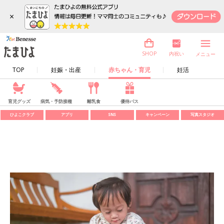
×
内祝い
SHOP
メニュー
TOP
妊娠・出産
赤ちゃん・育児
妊活
育児グッズ
病気・予防接種
離乳食
優待パス
ひよこクラブ
アプリ
SNS
キャンペーン
写真スタジオ