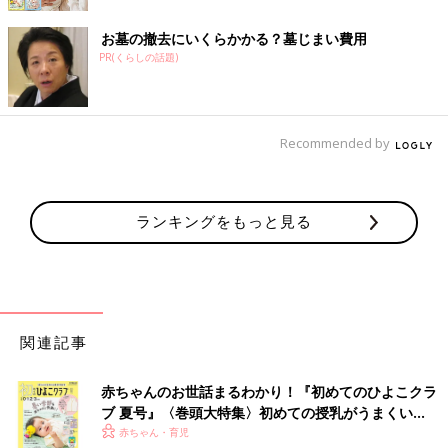
お墓の撤去にいくらかかる？墓じまい費用
PR(くらしの話題)
Recommended by
ランキングをもっと見る
関連記事
赤ちゃんのお世話まるわかり！『初めてのひよこクラ
ブ 夏号』〈巻頭大特集〉初めての授乳がうまくい
く！ おっぱい・ミルクの基本と夏のトラブル 解決テ
赤ちゃん・育児