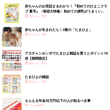
赤ちゃんのお世話まるわかり！『初めてのひよこクラ
ブ 夏号』〈巻頭大特集〉初めての授乳がうまくい
く！ おっぱい・ミルクの基本と夏のトラブル 解決テ
赤ちゃん・育児
ク
赤ちゃんが生まれたら！2冊の「たまひよ」
赤ちゃん・育児
アカチャンホンポでたまひよ雑誌を買うとポイント10
倍【期間限定】
赤ちゃん・育児
たまひよの雑誌
赤ちゃん・育児
もらえる年金25万円以下の人が知るべき事
PR(くらしの話題)