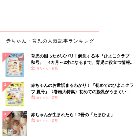
赤ちゃん・育児の人気記事ランキング
育児の困ったがズバリ！解決する本『ひよこクラブ
秋号』 4カ月～2才になるまで、育児に役立つ情報が
いっぱい！
赤ちゃん・育児
赤ちゃんのお世話まるわかり！『初めてのひよこクラ
ブ 夏号』〈巻頭大特集〉初めての授乳がうまくい
く！ おっぱい・ミルクの基本と夏のトラブル 解決テ
赤ちゃん・育児
ク
赤ちゃんが生まれたら！2冊の「たまひよ」
赤ちゃん・育児