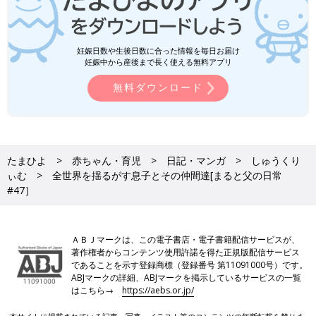
妊娠日数や生後日数に合った情報を毎日お届け
妊娠中から産後まで長く使える無料アプリ
無料ダウンロード
たまひよ
赤ちゃん・育児
日記・マンガ
しゅうくり
ぃむ
全世界を揺るがす息子とその仲間達[まると父の日常
#47］
ＡＢＪマークは、この電子書店・電子書籍配信サービスが、
著作権者からコンテンツ使用許諾を得た正規版配信サービス
であることを示す登録商標（登録番号 第11091000号）です。
ABJマークの詳細、ABJマークを掲示しているサービスの一覧
はこちら→
https://aebs.or.jp/