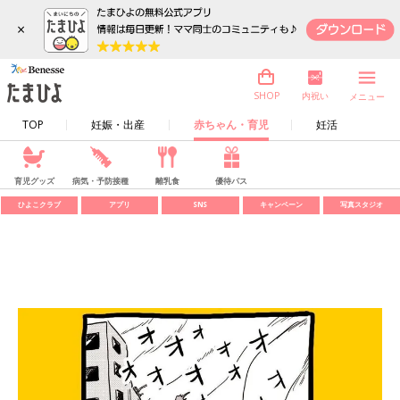
×
内祝い
SHOP
メニュー
TOP
妊娠・出産
赤ちゃん・育児
妊活
育児グッズ
病気・予防接種
離乳食
優待パス
ひよこクラブ
アプリ
SNS
キャンペーン
写真スタジオ