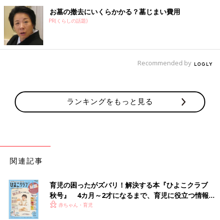
お墓の撤去にいくらかかる？墓じまい費用
PR(くらしの話題)
Recommended by
ランキングをもっと見る
関連記事
育児の困ったがズバリ！解決する本『ひよこクラブ
秋号』 4カ月～2才になるまで、育児に役立つ情報が
いっぱい！
赤ちゃん・育児