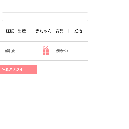
妊娠・出産
赤ちゃん・育児
妊活
離乳食
優待パス
写真スタジオ