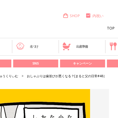
SHOP
内祝い
TOP
き
名づけ
出産準備
SNS
キャンペーン
ゅうくりぃむ
おしゃぶりは歯並びが悪くなる？[まると父の日常#48］