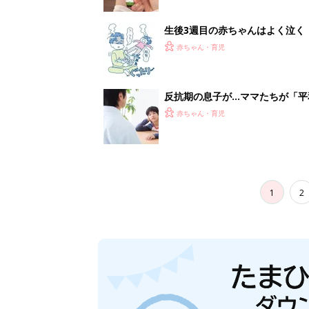
生後3週目の赤ちゃんはよく泣く
って本当？【専門家】
赤ちゃん・育児
反抗期の息子が...ママたちが「
赤ちゃん・育児
1
2