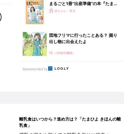
まるごと1冊“出産準備”の本『たまご
クラブ 夏号』〈スペシャル大特集〉
赤ちゃん・育児
夫婦で予習する 出産の教科書
団地フリマに行ったことある？ 掘り
出し物に出会えたよ
PR（UR都市機構）
Recommended by
離乳食はいつから？進め方は？「たまひよ きほんの離
乳食」