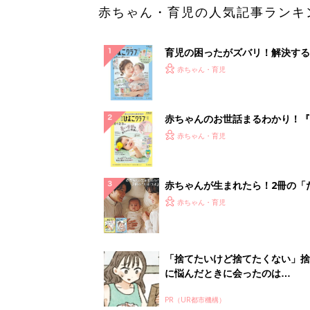
赤ちゃん・育児の人気記事ランキ
育児の困ったがズバリ！解決する
『ひよこクラブ 夏号』 4カ月～
赤ちゃん・育児
になるまで、育児に役立つ情報が
ぱい！
赤ちゃんのお世話まるわかり！『
てのひよこクラブ 夏号』〈巻頭
赤ちゃん・育児
集〉初めての授乳がうまくいく！
っぱい・ミルクの基本と夏のトラ
解決テク
赤ちゃんが生まれたら！2冊の「
ひよ」
赤ちゃん・育児
「捨てたいけど捨てたくない」捨
に悩んだときに会ったのは…
PR（UR都市機構）