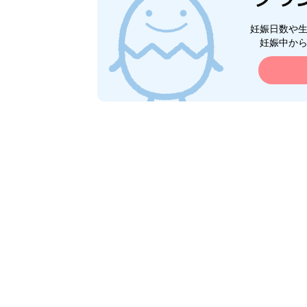
妊娠日数や
妊娠中か