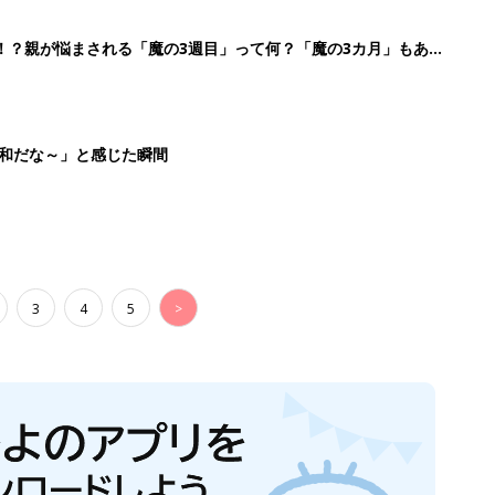
！？親が悩まされる「魔の3週目」って何？「魔の3カ月」もある
平和だな～」と感じた瞬間
3
4
5
>