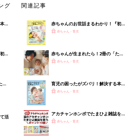
ング
関連記事
本
赤ちゃんのお世話まるわかり！『初め
2才
てのひよこクラブ 夏号』〈巻頭大特
赤ちゃん・育児
いっ
集〉初めての授乳がうまくいく！ お
っぱい・ミルクの基本と夏のトラブル
解決テク
初め
赤ちゃんが生まれたら！2冊の「たま
大特
ひよ」
赤ちゃん・育児
 お
ブル
たま
育児の困ったがズバリ！解決する本
『ひよこクラブ 夏号』 4カ月～2才
赤ちゃん・育児
になるまで、育児に役立つ情報がいっ
ぱい！
アカチャンホンポでたまひよ雑誌を買
て活
うとポイント10倍【期間限定】
赤ちゃん・育児