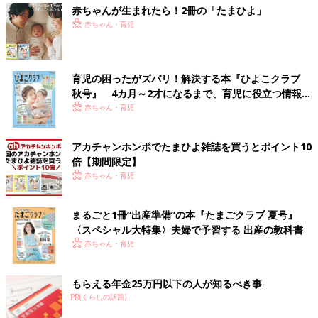
赤ちゃんが生まれたら！2冊の「たまひよ」
赤ちゃん・育児
育児の困ったがズバリ！解決する本『ひよこクラブ
秋号』 4カ月～2才になるまで、育児に役立つ情報が
いっぱい！
赤ちゃん・育児
アカチャンホンポでたまひよ雑誌を買うとポイント10
倍【期間限定】
赤ちゃん・育児
まるごと1冊“出産準備”の本『たまごクラブ 夏号』
〈スペシャル大特集〉夫婦で予習する 出産の教科書
赤ちゃん・育児
もらえる年金25万円以下の人が知るべき事
PR(くらしの話題)