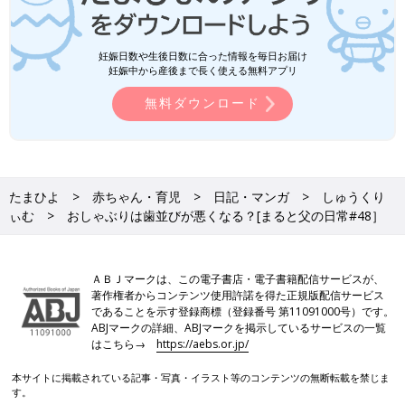
妊娠日数や生後日数に合った情報を毎日お届け
妊娠中から産後まで長く使える無料アプリ
無料ダウンロード
たまひよ
赤ちゃん・育児
日記・マンガ
しゅうくり
ぃむ
おしゃぶりは歯並びが悪くなる？[まると父の日常#48］
ＡＢＪマークは、この電子書店・電子書籍配信サービスが、
著作権者からコンテンツ使用許諾を得た正規版配信サービス
であることを示す登録商標（登録番号 第11091000号）です。
ABJマークの詳細、ABJマークを掲示しているサービスの一覧
はこちら→
https://aebs.or.jp/
本サイトに掲載されている記事・写真・イラスト等のコンテンツの無断転載を禁じま
す。