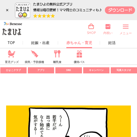
×
内祝い
SHOP
メニュー
TOP
妊娠・出産
赤ちゃん・育児
妊活
育児グッズ
病気・予防接種
離乳食
優待パス
ひよこクラブ
アプリ
SNS
キャンペーン
写真スタジオ