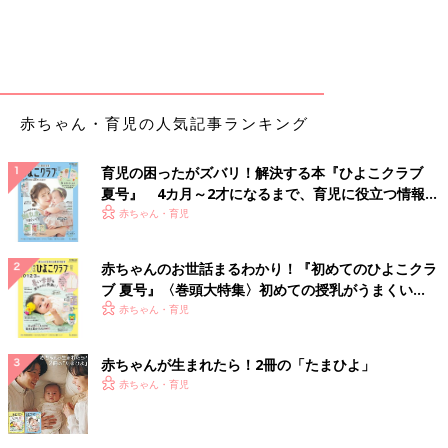
赤ちゃん・育児の人気記事ランキング
育児の困ったがズバリ！解決する本『ひよこクラブ
夏号』 4カ月～2才になるまで、育児に役立つ情報が
いっぱい！
赤ちゃん・育児
赤ちゃんのお世話まるわかり！『初めてのひよこクラ
ブ 夏号』〈巻頭大特集〉初めての授乳がうまくい
く！ おっぱい・ミルクの基本と夏のトラブル 解決テ
赤ちゃん・育児
ク
赤ちゃんが生まれたら！2冊の「たまひよ」
赤ちゃん・育児