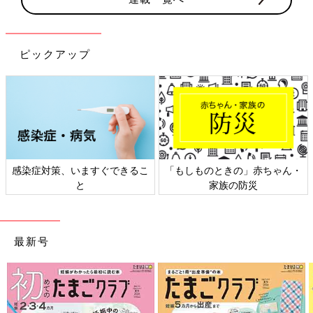
ピックアップ
ん・
日本外来小児科学会リーフレッ
六星占術 細木かおりさんの
ト検討会
相談
最新号