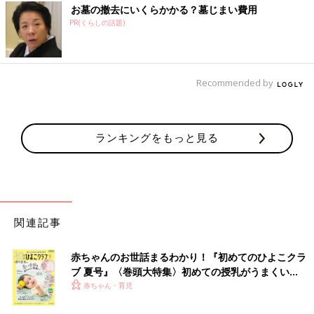
お墓の撤去にいくらかかる？墓じまい費用
PR(くらしの話題)
Recommended by
ランキングをもっと見る
関連記事
赤ちゃんのお世話まるわかり！『初めてのひよこクラ
ブ 夏号』〈巻頭大特集〉初めての授乳がうまくい
く！ おっぱい・ミルクの基本と夏のトラブル 解決テ
赤ちゃん・育児
ク