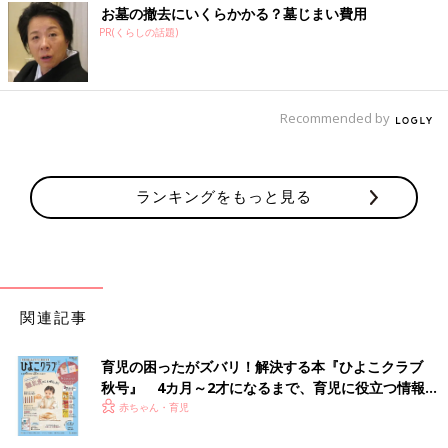
お墓の撤去にいくらかかる？墓じまい費用
PR(くらしの話題)
Recommended by
ランキングをもっと見る
関連記事
育児の困ったがズバリ！解決する本『ひよこクラブ
秋号』 4カ月～2才になるまで、育児に役立つ情報が
いっぱい！
赤ちゃん・育児