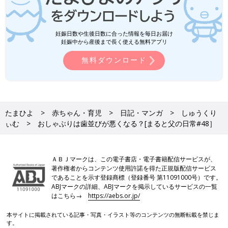
妊娠日数や生後日数に合った情報を毎日お届け
妊娠中から産後まで長く使える無料アプリ
無料ダウンロード
たまひよ
赤ちゃん・育児
日記・マンガ
しゅうくり
ぃむ
おしゃぶりは歯並びが悪くなる？[まると父の日常#48］
ＡＢＪマークは、この電子書店・電子書籍配信サービスが、
著作権者からコンテンツ使用許諾を得た正規版配信サービス
であることを示す登録商標（登録番号 第11091000号）です。
ABJマークの詳細、ABJマークを掲示しているサービスの一覧
はこちら→
https://aebs.or.jp/
本サイトに掲載されている記事・写真・イラスト等のコンテンツの無断転載を禁じま
す。