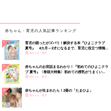
赤ちゃん・育児の人気記事ランキング
育児の困ったがズバリ！解決する本『ひよこクラブ
夏号』 4カ月～2才になるまで、育児に役立つ情報が
いっぱい！
赤ちゃん・育児
赤ちゃんのお世話まるわかり！『初めてのひよこクラ
ブ 夏号』〈巻頭大特集〉初めての授乳がうまくい
く！ おっぱい・ミルクの基本と夏のトラブル 解決テ
赤ちゃん・育児
ク
赤ちゃんが生まれたら！2冊の「たまひよ」
赤ちゃん・育児