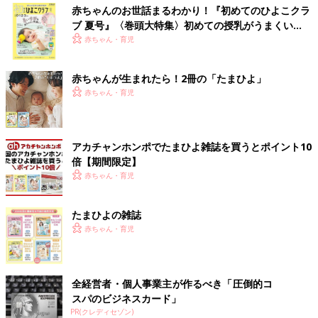
赤ちゃんのお世話まるわかり！『初めてのひよこクラ
ブ 夏号』〈巻頭大特集〉初めての授乳がうまくい
く！ おっぱい・ミルクの基本と夏のトラブル 解決テ
赤ちゃん・育児
ク
赤ちゃんが生まれたら！2冊の「たまひよ」
赤ちゃん・育児
アカチャンホンポでたまひよ雑誌を買うとポイント10
倍【期間限定】
赤ちゃん・育児
たまひよの雑誌
赤ちゃん・育児
全経営者・個人事業主が作るべき「圧倒的コ
スパのビジネスカード」
PR(クレディセゾン)