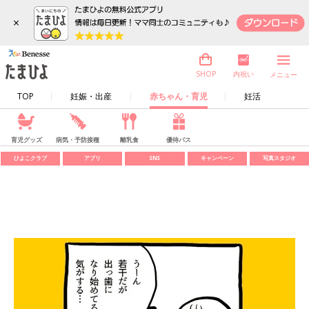
×
内祝い
SHOP
メニュー
TOP
妊娠・出産
赤ちゃん・育児
妊活
育児グッズ
病気・予防接種
離乳食
優待パス
ひよこクラブ
アプリ
SNS
キャンペーン
写真スタジオ