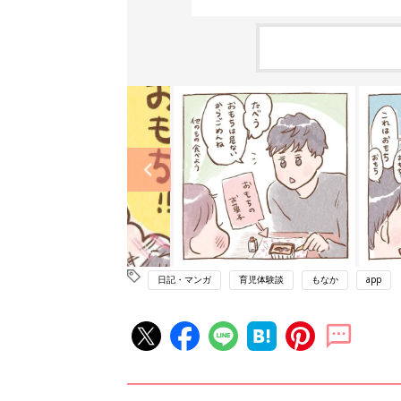
日記・マンガ
育児体験談
もなか
app