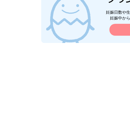
妊娠日数や
妊娠中か