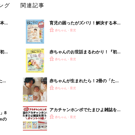
ング
関連記事
本
育児の困ったがズバリ！解決する本
2才
『ひよこクラブ 秋号』 4カ月～2才
赤ちゃん・育児
いっ
になるまで、育児に役立つ情報がいっ
ぱい！
初め
赤ちゃんのお世話まるわかり！『初め
大特
てのひよこクラブ 夏号』〈巻頭大特
赤ちゃん・育児
 お
集〉初めての授乳がうまくいく！ お
ブル
っぱい・ミルクの基本と夏のトラブル
解決テク
たま
赤ちゃんが生まれたら！2冊の「たま
ひよ」
赤ちゃん・育児
アカチャンホンポでたまひよ雑誌を買
」8
うとポイント10倍【期間限定】
赤ちゃん・育児
nの