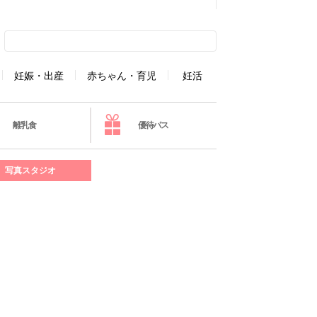
妊娠・出産
赤ちゃん・育児
妊活
離乳食
優待パス
写真スタジオ