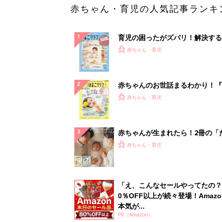
赤ちゃん・育児の人気記事ランキ
育児の困ったがズバリ！解決する
『ひよこクラブ 秋号』 4カ月～
赤ちゃん・育児
になるまで、育児に役立つ情報が
ぱい！
赤ちゃんのお世話まるわかり！『
てのひよこクラブ 夏号』〈巻頭
赤ちゃん・育児
集〉初めての授乳がうまくいく！
っぱい・ミルクの基本と夏のトラ
解決テク
赤ちゃんが生まれたら！2冊の「
ひよ」
赤ちゃん・育児
「え、こんなセールやってたの？
0％OFF以上が続々登場！Amazo
本気が...
PR（Amazon）