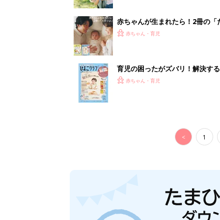
赤ちゃんが生まれたら！2冊の「
赤ちゃん・育児
育児の困ったがズバリ！解決する
つ情報がいっぱい！
赤ちゃん・育児
<
1