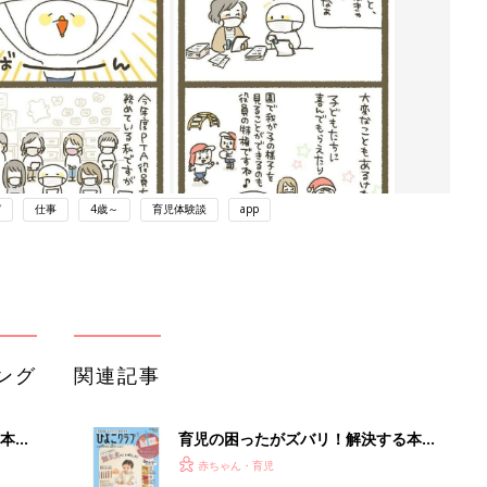
ガ
仕事
4歳～
育児体験談
app
ング
関連記事
本
育児の困ったがズバリ！解決する本
2才
『ひよこクラブ 秋号』 4カ月～2才
赤ちゃん・育児
いっ
になるまで、育児に役立つ情報がいっ