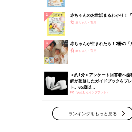
ぱい！
赤ちゃんのお世話まるわかり！『
てのひよこクラブ 夏号』〈巻頭
赤ちゃん・育児
集〉初めての授乳がうまくいく！
っぱい・ミルクの基本と夏のトラ
解決テク
赤ちゃんが生まれたら！2冊の「
ひよ」
赤ちゃん・育児
＜約1分＞アンケート回答者へ歯
師が監修したガイドブックをプレ
ト。65歳以...
PR（あんしんインプラント）
ランキングをもっと見る