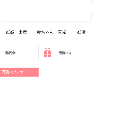
妊娠・出産
赤ちゃん・育児
妊活
離乳食
優待パス
写真スタジオ