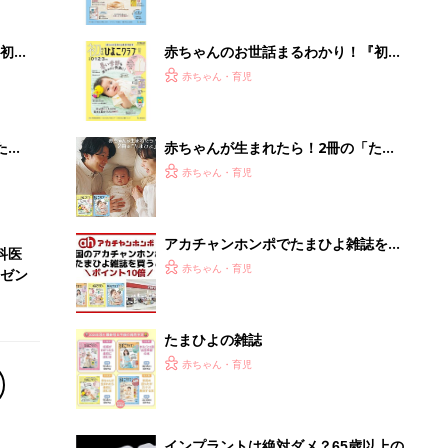
ぱい！
初め
赤ちゃんのお世話まるわかり！『初め
大特
てのひよこクラブ 夏号』〈巻頭大特
赤ちゃん・育児
 お
集〉初めての授乳がうまくいく！ お
ブル
っぱい・ミルクの基本と夏のトラブル
解決テク
たま
赤ちゃんが生まれたら！2冊の「たま
ひよ」
赤ちゃん・育児
アカチャンホンポでたまひよ雑誌を買
科医
うとポイント10倍【期間限定】
赤ちゃん・育児
ゼン
たまひよの雑誌
赤ちゃん・育児
インプラントは絶対ダメ？65歳以上の