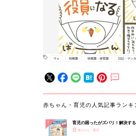
マォ
幼稚園
幼稚園・保育園
日記・マン
赤ちゃん・育児の人気記事ランキ
育児の困ったがズバリ！解決する
『ひよこクラブ 秋号』 4カ月～
赤ちゃん・育児
になるまで、育児に役立つ情報が