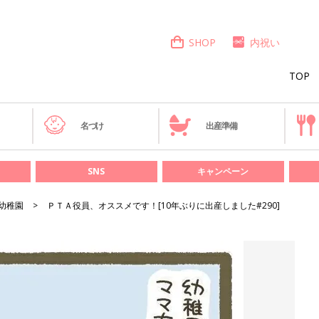
SHOP
内祝い
TOP
き
名づけ
出産準備
SNS
キャンペーン
幼稚園
ＰＴＡ役員、オススメです！[10年ぶりに出産しました#290]