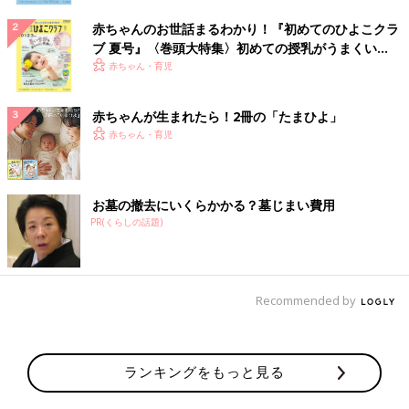
赤ちゃんのお世話まるわかり！『初めてのひよこクラ
ブ 夏号』〈巻頭大特集〉初めての授乳がうまくい
く！ おっぱい・ミルクの基本と夏のトラブル 解決テ
赤ちゃん・育児
ク
赤ちゃんが生まれたら！2冊の「たまひよ」
赤ちゃん・育児
お墓の撤去にいくらかかる？墓じまい費用
PR(くらしの話題)
Recommended by
ランキングをもっと見る