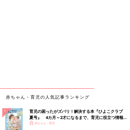
赤ちゃん・育児の人気記事ランキング
育児の困ったがズバリ！解決する本『ひよこクラブ
夏号』 4カ月～2才になるまで、育児に役立つ情報が
いっぱい！
赤ちゃん・育児