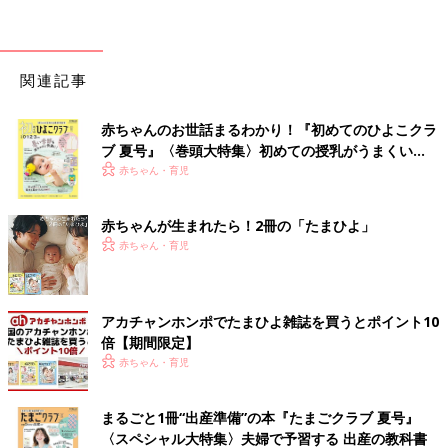
関連記事
赤ちゃんのお世話まるわかり！『初めてのひよこクラ
ブ 夏号』〈巻頭大特集〉初めての授乳がうまくい
く！ おっぱい・ミルクの基本と夏のトラブル 解決テ
赤ちゃん・育児
ク
赤ちゃんが生まれたら！2冊の「たまひよ」
赤ちゃん・育児
アカチャンホンポでたまひよ雑誌を買うとポイント10
倍【期間限定】
赤ちゃん・育児
まるごと1冊“出産準備”の本『たまごクラブ 夏号』
〈スペシャル大特集〉夫婦で予習する 出産の教科書