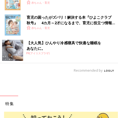
赤ちゃん・育児
育児の困ったがズバリ！解決する本『ひよこクラブ
秋号』 4カ月～2才になるまで、育児に役立つ情報が
いっぱい！
赤ちゃん・育児
【大人気】ひんやり冷感寝具で快適な睡眠を
あなたに。
PR(アイリスプラザ)
Recommended by
特集