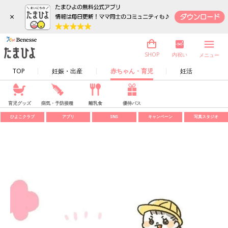
×
内祝い
SHOP
メニュー
TOP
妊娠・出産
赤ちゃん・育児
妊活
育児グッズ
病気・予防接種
離乳食
優待パス
ひよこクラブ
アプリ
SNS
キャンペーン
写真スタジオ