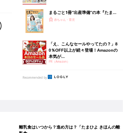
まるごと1冊“出産準備”の本『たまご
クラブ 夏号』〈スペシャル大特集〉
赤ちゃん・育児
夫婦で予習する 出産の教科書
「え、こんなセールやってたの？」8
0％OFF以上が続々登場！Amazonの
本気が...
PR（Amazon）
Recommended by
離乳食はいつから？進め方は？「たまひよ きほんの離