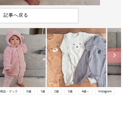
記事へ戻る
用品・グッズ
0歳
1歳
2歳
3歳
4歳～
Instagram