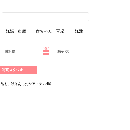
妊娠・出産
赤ちゃん・育児
妊活
離乳食
優待パス
写真スタジオ
品も」秋冬あったかアイテム4選