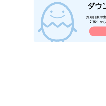
妊娠日数や
妊娠中か