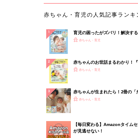
赤ちゃん・育児の人気記事ランキ
育児の困ったがズバリ！解決する
『ひよこクラブ 夏号』 4カ月～
赤ちゃん・育児
になるまで、育児に役立つ情報が
ぱい！
赤ちゃんのお世話まるわかり！『
てのひよこクラブ 夏号』〈巻頭
赤ちゃん・育児
集〉初めての授乳がうまくいく！
っぱい・ミルクの基本と夏のトラ
解決テク
赤ちゃんが生まれたら！2冊の「
ひよ」
赤ちゃん・育児
【毎日変わる】Amazonタイム
が見逃せない！