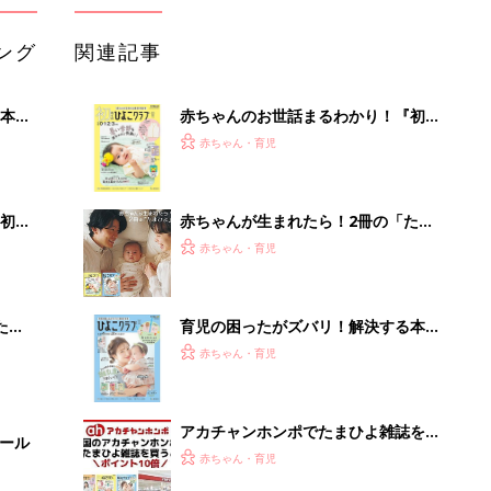
ング
関連記事
本
赤ちゃんのお世話まるわかり！『初め
2才
てのひよこクラブ 夏号』〈巻頭大特
赤ちゃん・育児
いっ
集〉初めての授乳がうまくいく！ お
っぱい・ミルクの基本と夏のトラブル
解決テク
初め
赤ちゃんが生まれたら！2冊の「たま
大特
ひよ」
赤ちゃん・育児
 お
ブル
たま
育児の困ったがズバリ！解決する本
『ひよこクラブ 夏号』 4カ月～2才
赤ちゃん・育児
になるまで、育児に役立つ情報がいっ
ぱい！
アカチャンホンポでたまひよ雑誌を買
セール
うとポイント10倍【期間限定】
赤ちゃん・育児