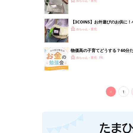
赤ちゃん・育児
【3COINS】お外遊びのお供
ート」
赤ちゃん・育児
物価高の子育てどうする？60分
赤ちゃん・育児
<
1