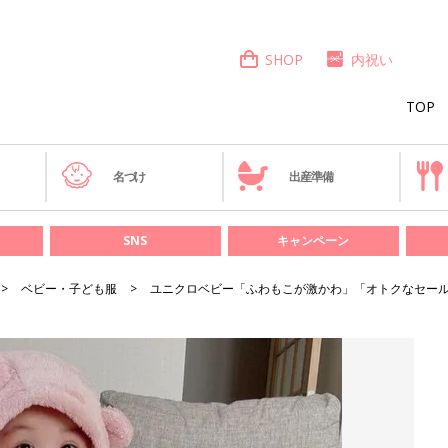
SHOP
内祝い
TOP
き
名づけ
出産準備
SNS
キャンペーン
ベビー・子ども服
ユニクロベビー「ふわもこが激かわ」「オトクなセール