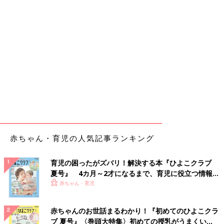
赤ちゃん・育児の人気記事ランキング
育児の困ったがズバリ！解決する本『ひよこクラブ
夏号』 4カ月～2才になるまで、育児に役立つ情報が
いっぱい！
赤ちゃん・育児
赤ちゃんのお世話まるわかり！『初めてのひよこクラ
ブ 夏号』〈巻頭大特集〉初めての授乳がうまくい