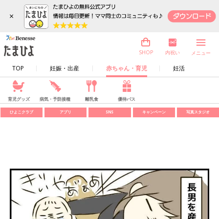
×
内祝い
SHOP
メニュー
TOP
妊娠・出産
赤ちゃん・育児
妊活
育児グッズ
病気・予防接種
離乳食
優待パス
ひよこクラブ
アプリ
SNS
キャンペーン
写真スタジオ