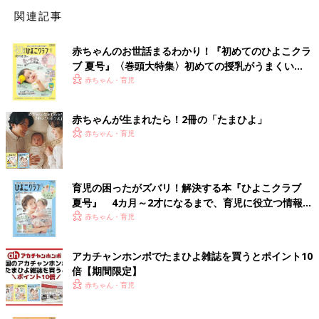
関連記事
赤ちゃんのお世話まるわかり！『初めてのひよこクラ
ブ 夏号』〈巻頭大特集〉初めての授乳がうまくい
く！ おっぱい・ミルクの基本と夏のトラブル 解決テ
赤ちゃん・育児
ク
赤ちゃんが生まれたら！2冊の「たまひよ」
赤ちゃん・育児
育児の困ったがズバリ！解決する本『ひよこクラブ
夏号』 4カ月～2才になるまで、育児に役立つ情報が
いっぱい！
赤ちゃん・育児
アカチャンホンポでたまひよ雑誌を買うとポイント10
倍【期間限定】
赤ちゃん・育児