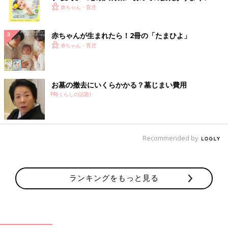
く！ おっぱい・ミルクの基本と夏のトラブル 解決テ
赤ちゃん・育児
ク
赤ちゃんが生まれたら！2冊の「たまひよ」
赤ちゃん・育児
お墓の撤去にいくらかかる？墓じまい費用
PR(くらしの話題)
Recommended by
ランキングをもっと見る