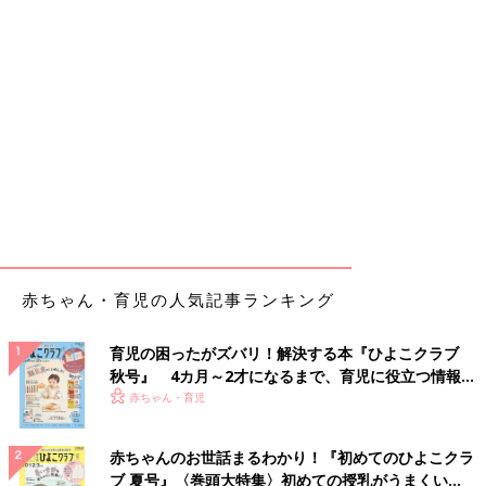
赤ちゃん・育児の人気記事ランキング
育児の困ったがズバリ！解決する本『ひよこクラブ
秋号』 4カ月～2才になるまで、育児に役立つ情報が
いっぱい！
赤ちゃん・育児
赤ちゃんのお世話まるわかり！『初めてのひよこクラ
ブ 夏号』〈巻頭大特集〉初めての授乳がうまくい