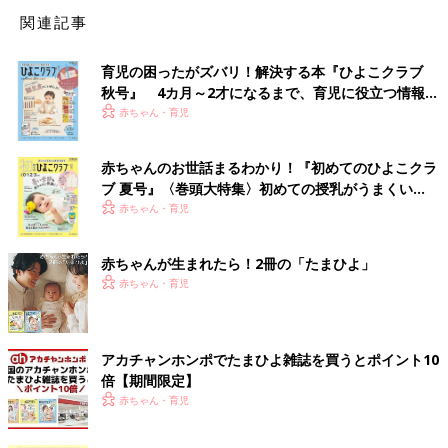
関連記事
育児の困ったがズバリ！解決する本『ひよこクラブ
秋号』 4カ月～2才になるまで、育児に役立つ情報が
いっぱい！
赤ちゃん・育児
赤ちゃんのお世話まるわかり！『初めてのひよこクラ
ブ 夏号』〈巻頭大特集〉初めての授乳がうまくい
く！ おっぱい・ミルクの基本と夏のトラブル 解決テ
赤ちゃん・育児
ク
赤ちゃんが生まれたら！2冊の「たまひよ」
赤ちゃん・育児
アカチャンホンポでたまひよ雑誌を買うとポイント10
倍【期間限定】
赤ちゃん・育児