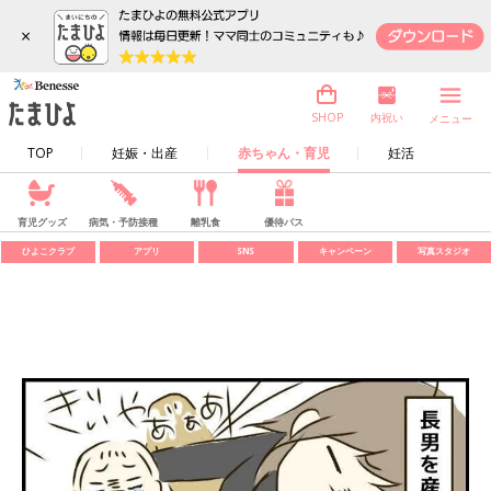
×
内祝い
SHOP
メニュー
TOP
妊娠・出産
赤ちゃん・育児
妊活
育児グッズ
病気・予防接種
離乳食
優待パス
ひよこクラブ
アプリ
SNS
キャンペーン
写真スタジオ