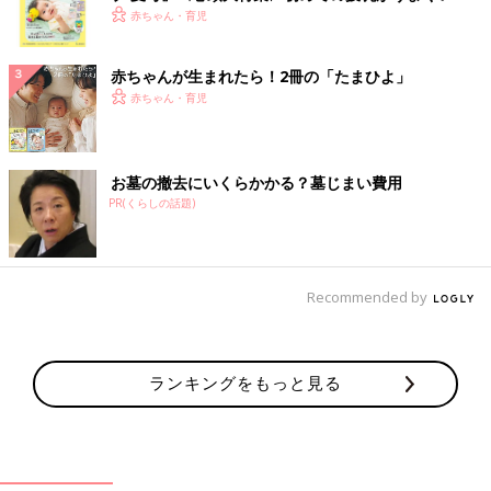
く！ おっぱい・ミルクの基本と夏のトラブル 解決テ
赤ちゃん・育児
ク
赤ちゃんが生まれたら！2冊の「たまひよ」
赤ちゃん・育児
お墓の撤去にいくらかかる？墓じまい費用
PR(くらしの話題)
Recommended by
ランキングをもっと見る