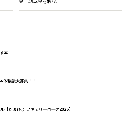
ール【たまひよ ファミリーパーク2026】
を育てる？土はどうする？
2
3
4
5
>