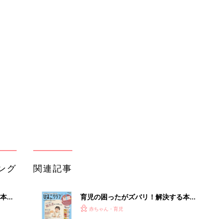
ング
関連記事
本
育児の困ったがズバリ！解決する本
2才
『ひよこクラブ 秋号』 4カ月～2才
赤ちゃん・育児
いっ
になるまで、育児に役立つ情報がいっ
ぱい！
初め
赤ちゃんのお世話まるわかり！『初め
大特
てのひよこクラブ 夏号』〈巻頭大特
赤ちゃん・育児
 お
集〉初めての授乳がうまくいく！ お
ブル
っぱい・ミルクの基本と夏のトラブル
解決テク
たま
赤ちゃんが生まれたら！2冊の「たま
ひよ」
赤ちゃん・育児
アカチャンホンポでたまひよ雑誌を買
』
うとポイント10倍【期間限定】
赤ちゃん・育児