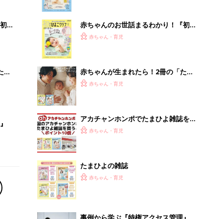
たまひよの雑誌
赤ちゃん・育児
事例から学ぶ『特権アクセス管理』
PR（KeeperSecurity）
Recommended by
離乳食はいつから？進め方は？「たまひよ きほんの離
乳食」
授乳の悩みや初めての離乳食作りに役立つ