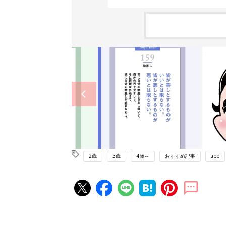
2歳
3歳
4歳～
おすすめ記事
app