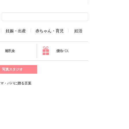
妊娠・出産
赤ちゃん・育児
妊活
離乳食
優待パス
写真スタジオ
ママ・パパに贈る言葉