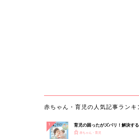
赤ちゃん・育児の人気記事ランキ
育児の困ったがズバリ！解決する
『ひよこクラブ 夏号』 4カ月～
赤ちゃん・育児
になるまで、育児に役立つ情報が
ぱい！
赤ちゃんのお世話まるわかり！『
てのひよこクラブ 夏号』〈巻頭
赤ちゃん・育児
集〉初めての授乳がうまくいく！
っぱい・ミルクの基本と夏のトラ
解決テク
赤ちゃんが生まれたら！2冊の「
ひよ」
赤ちゃん・育児
事例から学ぶ『特権アクセス管理
PR（KeeperSecurity）