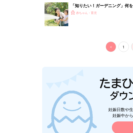
妊娠日数や
妊娠中か