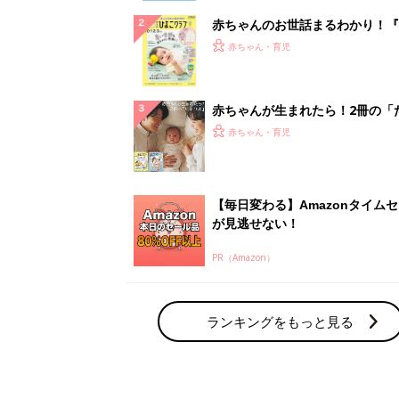
赤ちゃんのお世話まるわかり！『
てのひよこクラブ 夏号』〈巻頭
赤ちゃん・育児
集〉初めての授乳がうまくいく！
っぱい・ミルクの基本と夏のトラ
解決テク
赤ちゃんが生まれたら！2冊の「
ひよ」
赤ちゃん・育児
【毎日変わる】Amazonタイム
が見逃せない！
PR（Amazon）
ランキングをもっと見る