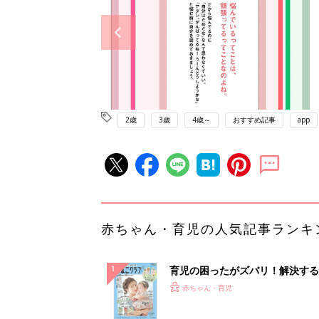
2歳
3歳
4歳～
おすすめ記事
app
赤ちゃん・育児の人気記事ランキ
育児の困ったがズバリ！解決する
『ひよこクラブ 夏号』 4カ月～
赤ちゃん・育児
になるまで、育児に役立つ情報が
ぱい！