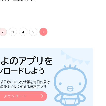
2
3
4
5
>
生後日数に合った情報を毎日お届け
ら産後まで長く使える無料アプリ
ダウンロード