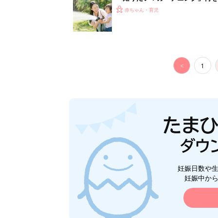
赤ちゃん・育児
<
1
妊娠日数や
妊娠中か