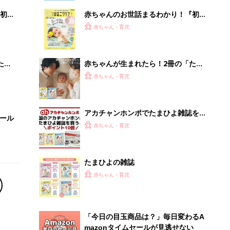
初め
赤ちゃんのお世話まるわかり！『初め
大特
てのひよこクラブ 夏号』〈巻頭大特
赤ちゃん・育児
 お
集〉初めての授乳がうまくいく！ お
ブル
っぱい・ミルクの基本と夏のトラブル
解決テク
たま
赤ちゃんが生まれたら！2冊の「たま
ひよ」
赤ちゃん・育児
アカチャンホンポでたまひよ雑誌を買
セール
うとポイント10倍【期間限定】
赤ちゃん・育児
たまひよの雑誌
赤ちゃん・育児
「今日の目玉商品は？」毎日変わるA
mazonタイムセールが見逃せない