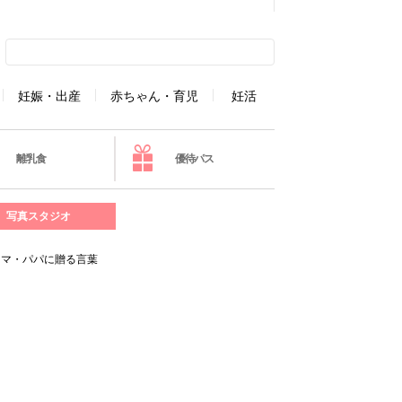
妊娠・出産
赤ちゃん・育児
妊活
離乳食
優待パス
写真スタジオ
ママ・パパに贈る言葉