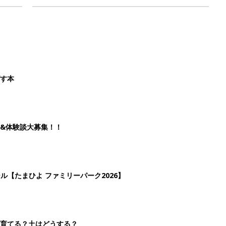
ばす本
&体験談大募集！！
ール【たまひよ ファミリーパーク2026】
を育てる？土はどうする？