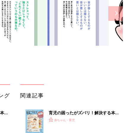
ング
関連記事
本
育児の困ったがズバリ！解決する本
2才
『ひよこクラブ 秋号』 4カ月～2才
赤ちゃん・育児
いっ
になるまで、育児に役立つ情報がいっ
ぱい！