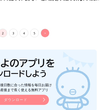
2
3
4
5
>
生後日数に合った情報を毎日お届け
ら産後まで長く使える無料アプリ
ダウンロード