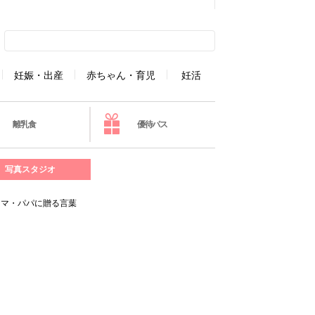
妊娠・出産
赤ちゃん・育児
妊活
離乳食
優待パス
写真スタジオ
ママ・パパに贈る言葉