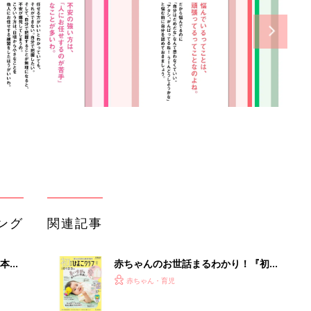
ング
関連記事
本
赤ちゃんのお世話まるわかり！『初め
2才
てのひよこクラブ 夏号』〈巻頭大特
赤ちゃん・育児
いっ
集〉初めての授乳がうまくいく！ お
っぱい・ミルクの基本と夏のトラブル