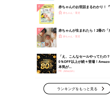
赤ちゃんのお世話まるわかり！『
てのひよこクラブ 夏号』〈巻頭
赤ちゃん・育児
集〉初めての授乳がうまくいく！
っぱい・ミルクの基本と夏のトラ
解決テク
赤ちゃんが生まれたら！2冊の「
ひよ」
赤ちゃん・育児
「え、こんなセールやってたの？
0％OFF以上が続々登場！Amazo
本気が...
PR（Amazon）
ランキングをもっと見る