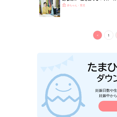
スタイリストが喝！
赤ちゃん・育児
<
1
妊娠日数や
妊娠中か