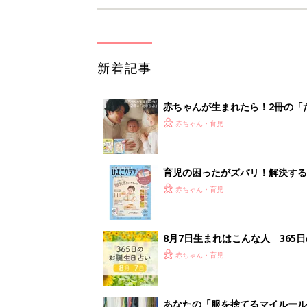
新着記事
赤ちゃんが生まれたら！2冊の「
赤ちゃん・育児
育児の困ったがズバリ！解決する
つ情報がいっぱい！
赤ちゃん・育児
8月7日生まれはこんな人 365
赤ちゃん・育児
あなたの「服を捨てるマイルー