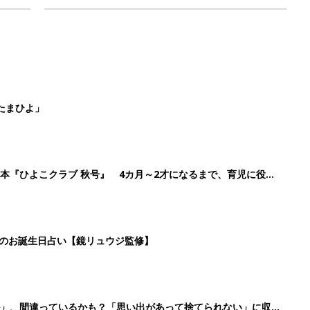
たまひよ」
本『ひよこクラブ 秋号』 4カ月～2才になるまで、育児に役立
日のお誕生日占い【鏡リュウジ監修】
ル」、間違っているかも？「思い出があって捨てられない」に収納