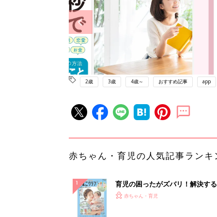
2歳
3歳
4歳～
おすすめ記事
app
赤ちゃん・育児の人気記事ランキ
育児の困ったがズバリ！解決する
『ひよこクラブ 夏号』 4カ月～
赤ちゃん・育児
になるまで、育児に役立つ情報が
ぱい！