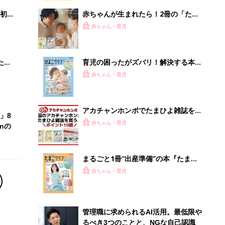
解決テク
初め
赤ちゃんが生まれたら！2冊の「たま
大特
ひよ」
赤ちゃん・育児
 お
ブル
たま
育児の困ったがズバリ！解決する本
『ひよこクラブ 秋号』 4カ月～2才
赤ちゃん・育児
になるまで、育児に役立つ情報がいっ
ぱい！
アカチャンホンポでたまひよ雑誌を買
」8
うとポイント10倍【期間限定】
赤ちゃん・育児
nの
まるごと1冊“出産準備”の本『たまご
クラブ 夏号』〈スペシャル大特集〉
赤ちゃん・育児
夫婦で予習する 出産の教科書
管理職に求められるAI活用。最低限や
るべき3つのことと、NGな自己認識