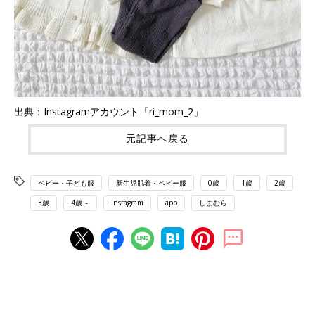
出典：Instagramアカウント「ri_mom_2」
元記事へ戻る
ベビー・子ども服
新生児肌着・ベビー服
0歳
1歳
2歳
3歳
4歳～
Instagram
app
しまむら