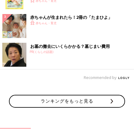
く！ おっぱい・ミルクの基本と夏のトラブル 解決テ
赤ちゃん・育児
ク
赤ちゃんが生まれたら！2冊の「たまひよ」
赤ちゃん・育児
お墓の撤去にいくらかかる？墓じまい費用
PR(くらしの話題)
Recommended by
ランキングをもっと見る