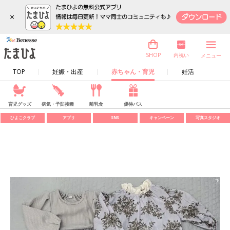
×
内祝い
SHOP
メニュー
TOP
妊娠・出産
赤ちゃん・育児
妊活
育児グッズ
病気・予防接種
離乳食
優待パス
ひよこクラブ
アプリ
SNS
キャンペーン
写真スタジオ