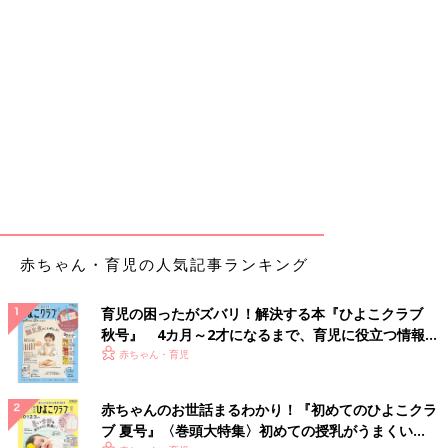
赤ちゃん・育児の人気記事ランキング
育児の困ったがズバリ！解決する本『ひよこクラブ
秋号』 4カ月～2才になるまで、育児に役立つ情報が
いっぱい！
赤ちゃん・育児
赤ちゃんのお世話まるわかり！『初めてのひよこクラ
ブ 夏号』〈巻頭大特集〉初めての授乳がうまくい