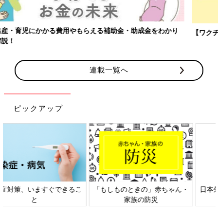
【ワクチン接種できるものも】妊婦の感染症対策、知っておいて！
連載一覧へ
ピックアップ
日本外来小児科学会リーフレッ
六星占術 細木かおりさんの人生
ト検討会
相談