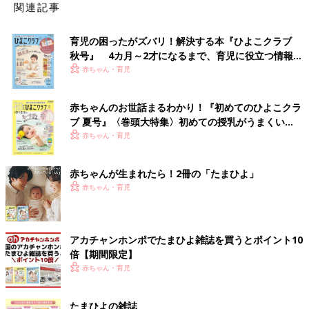
関連記事
育児の困ったがズバリ！解決する本『ひよこクラブ
秋号』 4カ月～2才になるまで、育児に役立つ情報が
いっぱい！
赤ちゃん・育児
赤ちゃんのお世話まるわかり！『初めてのひよこクラ
ブ 夏号』〈巻頭大特集〉初めての授乳がうまくい
く！ おっぱい・ミルクの基本と夏のトラブル 解決テ
赤ちゃん・育児
ク
赤ちゃんが生まれたら！2冊の「たまひよ」
赤ちゃん・育児
アカチャンホンポでたまひよ雑誌を買うとポイント10
倍【期間限定】
赤ちゃん・育児
たまひよの雑誌