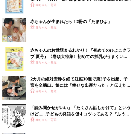
いっぱい！
赤ちゃん・育児
赤ちゃんが生まれたら！2冊の「たまひよ」
赤ちゃん・育児
赤ちゃんのお世話まるわかり！『初めてのひよこクラ
ブ 夏号』〈巻頭大特集〉初めての授乳がうまくい
く！ おっぱい・ミルクの基本と夏のトラブル 解決テ
赤ちゃん・育児
ク
2カ月の絶対安静を経て妊娠30週で第3子を出産、子
宮を全摘出。娘には「幸せな出産だった」と伝えたい
【極低出生体重児】
赤ちゃん・育児
「読み聞かせがいい」「たくさん話しかけて」という
けど……子どもの発語を促すコツってある？『ふうふ
う子育て ＃64』
赤ちゃん・育児