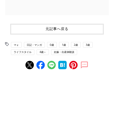
元記事へ戻る
マォ
日記・マンガ
0歳
1歳
2歳
3歳
ライフスタイル
4歳～
妊娠・出産体験談