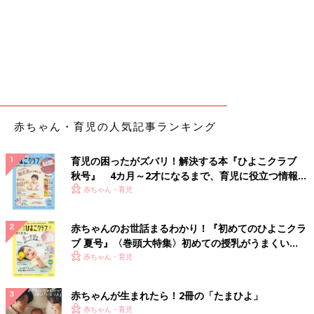
赤ちゃん・育児の人気記事ランキング
育児の困ったがズバリ！解決する本『ひよこクラブ
秋号』 4カ月～2才になるまで、育児に役立つ情報が
いっぱい！
赤ちゃん・育児
赤ちゃんのお世話まるわかり！『初めてのひよこクラ
ブ 夏号』〈巻頭大特集〉初めての授乳がうまくい
く！ おっぱい・ミルクの基本と夏のトラブル 解決テ
赤ちゃん・育児
ク
赤ちゃんが生まれたら！2冊の「たまひよ」
赤ちゃん・育児