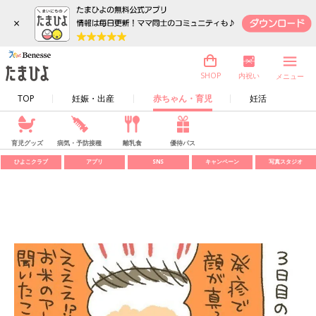
×
内祝い
SHOP
メニュー
TOP
妊娠・出産
赤ちゃん・育児
妊活
育児グッズ
病気・予防接種
離乳食
優待パス
ひよこクラブ
アプリ
SNS
キャンペーン
写真スタジオ