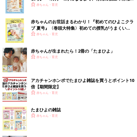
いっぱい！
赤ちゃん・育児
赤ちゃんのお世話まるわかり！『初めてのひよこクラ
ブ 夏号』〈巻頭大特集〉初めての授乳がうまくい
く！ おっぱい・ミルクの基本と夏のトラブル 解決テ
赤ちゃん・育児
ク
赤ちゃんが生まれたら！2冊の「たまひよ」
赤ちゃん・育児
アカチャンホンポでたまひよ雑誌を買うとポイント10
倍【期間限定】
赤ちゃん・育児
たまひよの雑誌
赤ちゃん・育児