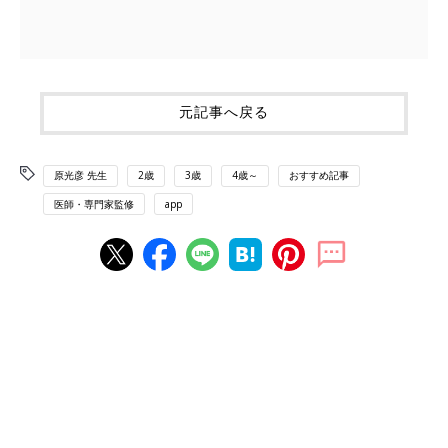
元記事へ戻る
原光彦 先生
2歳
3歳
4歳～
おすすめ記事
医師・専門家監修
app