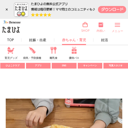
×
内祝い
SHOP
メニュー
TOP
妊娠・出産
赤ちゃん・育児
妊活
育児グッズ
病気・予防接種
離乳食
優待パス
ひよこクラブ
アプリ
SNS
キャンペーン
写真スタジオ